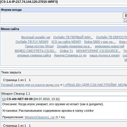
[
CS-1.6-IP:217.74.144.125:27015-WRF3
]
Форма входа
В
Ст
Меню сайта
Весёлый онлайн чаt
ОнЛайн ТВ ПЕРВЫЙ КАН...
ОнЛайн ТВ ЕВРОСПО
ОнЛайн ТВ FLY NEW!!!
ICQ на сайте NEW!!!
Nokia 5800 у вас на ...
блок 
Гарри поттер (Игра)
Онлайн-проверка на в...
информер новостей
ВИДЕО СМОТРЕТЬ CS:SO...
Online Tv
МОНИТОРИНГ CS:SOURCE...
Пр
игровые сервера сайта
Аренда Сервера cs go
наша группа в steam
ска
М
Тема закрыта
Страница
1
из
1
1
Готовый сервер для cs:source моды css
»
|-=PRoG.69=-|ДЛЯ CSS НАСТРОЙКИ, МО
Weapon Cleanup 1.1
[
1
]
CS-AN-NET-69-69
[04.07.2010, 13:11]
Описание: Когда игрок умирает, его оружие исчезает (как в gungame).
Установка: Распаковываем содержимое архива в папку cstrike
Прикрепления:
WeaponCleanup1..rar
(5.7 Kb)
Страница
1
из
1
1