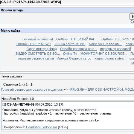
[
CS-1.6-IP:217.74.144.125:27015-WRF3
]
Форма входа
В
Ст
Меню сайта
Весёлый онлайн чаt
ОнЛайн ТВ ПЕРВЫЙ КАН...
ОнЛайн ТВ ЕВРОСПО
ОнЛайн ТВ FLY NEW!!!
ICQ на сайте NEW!!!
Nokia 5800 у вас на ...
блок 
Гарри поттер (Игра)
Онлайн-проверка на в...
информер новостей
ВИДЕО СМОТРЕТЬ CS:SO...
Online Tv
МОНИТОРИНГ CS:SOURCE...
Пр
игровые сервера сайта
Аренда Сервера cs go
наша группа в steam
ска
М
Тема закрыта
Страница
1
из
1
1
Готовый сервер для cs:source моды css
»
|-=PRoG.69=-|ДЛЯ CSS НАСТРОЙКИ, МО
HeadShot Explode 1.0
[
1
]
CS-AN-NET-69-69
[04.07.2010, 13:17]
Описание: Когда вы убиваете игрока в голову, он взрывается.
Настройки: headshot_explode - 1 = включение / 0 = отключение плагина
Установка: Распаковываем содержимое архива в папку cstrike
Прикрепления:
HeadShotExplode.rar
(6.3 Kb)