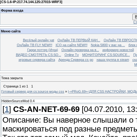
[
CS-1.6-IP:217.74.144.125:27015-WRF3
]
Форма входа
В
Ст
Меню сайта
Весёлый онлайн чаt
ОнЛайн ТВ ПЕРВЫЙ КАН...
ОнЛайн ТВ ЕВРОСПО
ОнЛайн ТВ FLY NEW!!!
ICQ на сайте NEW!!!
Nokia 5800 у вас на ...
блок 
Гарри поттер (Игра)
Онлайн-проверка на в...
информер новостей
ВИДЕО СМОТРЕТЬ CS:SO...
Online Tv
МОНИТОРИНГ CS:SOURCE...
Пр
игровые сервера сайта
Аренда Сервера cs go
наша группа в steam
ска
М
Тема закрыта
Страница
1
из
1
1
Готовый сервер для cs:source моды css
»
|-=PRoG.69=-|ДЛЯ CSS НАСТРОЙКИ, МО
HiddenSourceMod 0.4
[
1
]
CS-AN-NET-69-69
[04.07.2010, 13
Описание: Вы наверное слышали о 
маскироваться под разные предметы