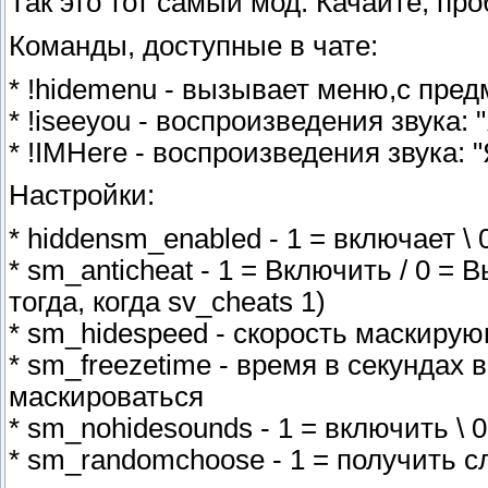
Так это тот самый мод. Качайте, пр
Команды, доступные в чате:
* !hidemenu - вызывает меню,с пре
* !iseeyou - воспроизведения звука: 
* !IMHere - воспроизведения звука: "
Настройки:
* hiddensm_enabled - 1 = включает \
* sm_anticheat - 1 = Включить / 0 =
тогда, когда sv_cheats 1)
* sm_hidespeed - скорость маскиру
* sm_freezetime - время в секундах 
маскироваться
* sm_nohidesounds - 1 = включить \ 0
* sm_randomchoose - 1 = получить 