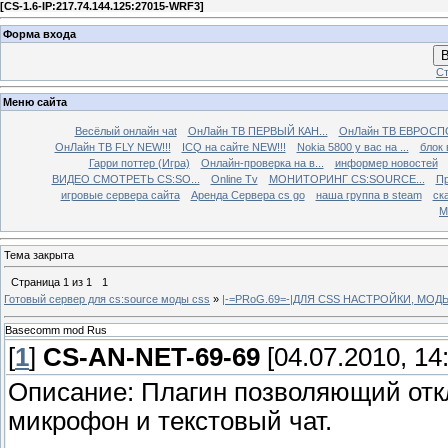
[
CS-1.6-IP:217.74.144.125:27015-WRF3
]
Форма входа
В
Ст
Меню сайта
Весёлый онлайн чаt
ОнЛайн ТВ ПЕРВЫЙ КАН...
ОнЛайн ТВ ЕВРОСПО
ОнЛайн ТВ FLY NEW!!!
ICQ на сайте NEW!!!
Nokia 5800 у вас на ...
блок 
Гарри поттер (Игра)
Онлайн-проверка на в...
информер новостей
ВИДЕО СМОТРЕТЬ CS:SO...
Online Tv
МОНИТОРИНГ CS:SOURCE...
Пр
игровые сервера сайта
Аренда Сервера cs go
наша группа в steam
ска
М
Тема закрыта
Страница
1
из
1
1
Готовый сервер для cs:source моды css
»
|-=PRoG.69=-|ДЛЯ CSS НАСТРОЙКИ, МО
Basecomm mod Rus
[
1
]
CS-AN-NET-69-69
[04.07.2010, 14
Описание: Плагин позволяющий отк
микрофон и текстовый чат.