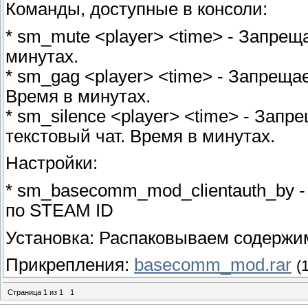
Команды, доступные в консоли:
* sm_mute <player> <time> - Запрещ
минутах.
* sm_gag <player> <time> - Запрещае
Время в минутах.
* sm_silence <player> <time> - Зап
текстовый чат. Время в минутах.
Настройки:
* sm_basecomm_mod_clientauth_by - К
по STEAM ID
Установка: Распаковываем содержимо
Прикрепления:
basecomm_mod.rar
(
Страница
1
из
1
1