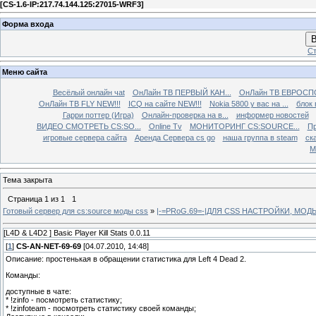
[
CS-1.6-IP:217.74.144.125:27015-WRF3
]
Форма входа
В
Ст
Меню сайта
Весёлый онлайн чаt
ОнЛайн ТВ ПЕРВЫЙ КАН...
ОнЛайн ТВ ЕВРОСПО
ОнЛайн ТВ FLY NEW!!!
ICQ на сайте NEW!!!
Nokia 5800 у вас на ...
блок 
Гарри поттер (Игра)
Онлайн-проверка на в...
информер новостей
ВИДЕО СМОТРЕТЬ CS:SO...
Online Tv
МОНИТОРИНГ CS:SOURCE...
Пр
игровые сервера сайта
Аренда Сервера cs go
наша группа в steam
ска
М
Тема закрыта
Страница
1
из
1
1
Готовый сервер для cs:source моды css
»
|-=PRoG.69=-|ДЛЯ CSS НАСТРОЙКИ, МО
[L4D & L4D2 ] Basic Player Kill Stats 0.0.11
[
1
]
CS-AN-NET-69-69
[04.07.2010, 14:48]
Описание: простенькая в обращении статистика для Left 4 Dead 2.
Команды:
доступные в чате:
* !zinfo - посмотреть статистику;
* !zinfoteam - посмотреть статистику своей команды;