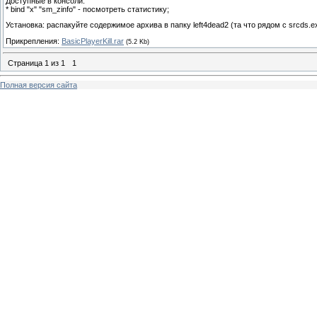
Доступные в консоли:
* bind "x" "sm_zinfo" - посмотреть статистику;
Установка: распакуйте содержимое архива в папку left4dead2 (та что рядом с srcds.e
Прикрепления:
BasicPlayerKill.rar
(5.2 Kb)
Страница
1
из
1
1
Полная версия сайта