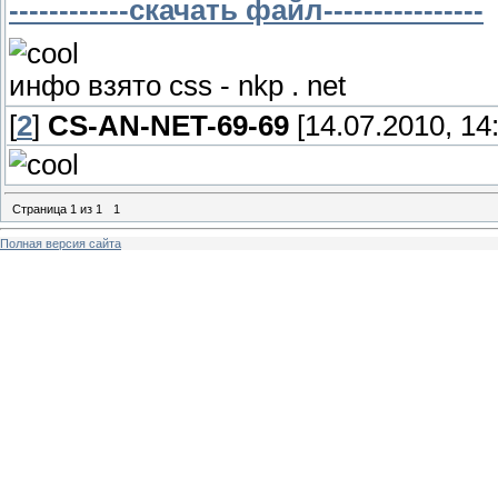
------------скачать файл----------------
инфо взято css - nkp . net
[
2
]
CS-AN-NET-69-69
[14.07.2010, 14
Страница
1
из
1
1
Полная версия сайта