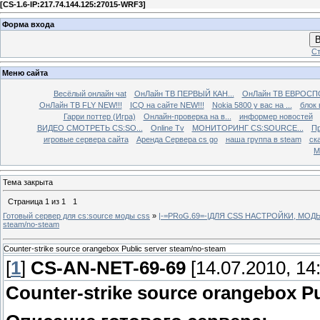
[
CS-1.6-IP:217.74.144.125:27015-WRF3
]
Форма входа
В
Ст
Меню сайта
Весёлый онлайн чаt
ОнЛайн ТВ ПЕРВЫЙ КАН...
ОнЛайн ТВ ЕВРОСПО
ОнЛайн ТВ FLY NEW!!!
ICQ на сайте NEW!!!
Nokia 5800 у вас на ...
блок 
Гарри поттер (Игра)
Онлайн-проверка на в...
информер новостей
ВИДЕО СМОТРЕТЬ CS:SO...
Online Tv
МОНИТОРИНГ CS:SOURCE...
Пр
игровые сервера сайта
Аренда Сервера cs go
наша группа в steam
ска
М
Тема закрыта
Страница
1
из
1
1
Готовый сервер для cs:source моды css
»
|-=PRoG.69=-|ДЛЯ CSS НАСТРОЙКИ, МО
steam/no-steam
Counter-strike source orangebox Public server steam/no-steam
[
1
]
CS-AN-NET-69-69
[14.07.2010, 14
Counter-strike source orangebox P