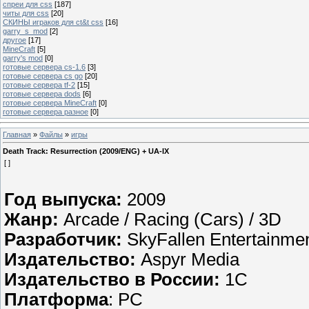
спреи для css
[187]
читы для css
[20]
СКИНЫ играков для ct&t css
[16]
garry_s_mod
[2]
другое
[17]
MineCraft
[5]
garry's mod
[0]
готовые сервера cs-1.6
[3]
готовые сервера cs go
[20]
готовые сервера tf-2
[15]
готовые сервера dods
[6]
готовые сервера MineCraft
[0]
готовые сервера разное
[0]
Главная
»
Файлы
»
игры
Death Track: Resurrection (2009/ENG) + UA-IX
[ ]
Год выпуска:
2009
Жанр:
Arcade / Racing (Cars) / 3D
Разработчик:
SkyFallen Entertainme
Издательство:
Aspyr Media
Издательство в России:
1C
Платформа
: PC