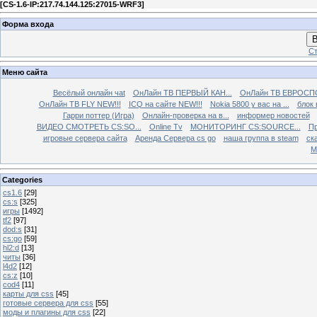
[
CS-1.6-IP:217.74.144.125:27015-WRF3
]
Форма входа
В
Ст
Меню сайта
Весёлый онлайн чаt
ОнЛайн ТВ ПЕРВЫЙ КАН...
ОнЛайн ТВ ЕВРОСПО
ОнЛайн ТВ FLY NEW!!!
ICQ на сайте NEW!!!
Nokia 5800 у вас на ...
блок 
Гарри поттер (Игра)
Онлайн-проверка на в...
информер новостей
ВИДЕО СМОТРЕТЬ CS:SO...
Online Tv
МОНИТОРИНГ CS:SOURCE...
Пр
игровые сервера сайта
Аренда Сервера cs go
наша группа в steam
ска
М
Categories
cs1.6
[29]
cs:s
[325]
игры
[1492]
tf2
[97]
dod:s
[31]
cs:go
[59]
hl2:d
[13]
читы
[36]
l4d2
[12]
cs:z
[10]
cod4
[11]
карты для css
[45]
готовые сервера для css
[55]
моды и плагины для css
[22]