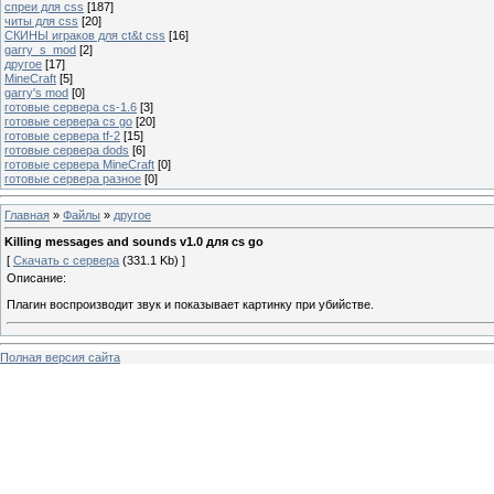
спреи для css
[187]
читы для css
[20]
СКИНЫ играков для ct&t css
[16]
garry_s_mod
[2]
другое
[17]
MineCraft
[5]
garry's mod
[0]
готовые сервера cs-1.6
[3]
готовые сервера cs go
[20]
готовые сервера tf-2
[15]
готовые сервера dods
[6]
готовые сервера MineCraft
[0]
готовые сервера разное
[0]
Главная
»
Файлы
»
другое
Killing messages and sounds v1.0 для cs go
[
Скачать с сервера
(331.1 Kb) ]
Описание:
Плагин воспроизводит звук и показывает картинку при убийстве.
Полная версия сайта