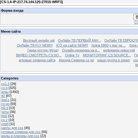
[
CS-1.6-IP:217.74.144.125:27015-WRF3
]
Форма входа
В
Ст
Меню сайта
Весёлый онлайн чаt
ОнЛайн ТВ ПЕРВЫЙ КАН...
ОнЛайн ТВ ЕВРОСПО
ОнЛайн ТВ FLY NEW!!!
ICQ на сайте NEW!!!
Nokia 5800 у вас на ...
блок 
Гарри поттер (Игра)
Онлайн-проверка на в...
информер новостей
ВИДЕО СМОТРЕТЬ CS:SO...
Online Tv
МОНИТОРИНГ CS:SOURCE...
Пр
игровые сервера сайта
Аренда Сервера cs go
наша группа в steam
ска
М
Categories
cs1.6
[29]
cs:s
[325]
игры
[1492]
tf2
[97]
dod:s
[31]
cs:go
[59]
hl2:d
[13]
читы
[36]
l4d2
[12]
cs:z
[10]
cod4
[11]
карты для css
[45]
готовые сервера для css
[55]
моды и плагины для css
[22]