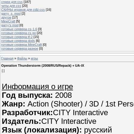
спреи для css
[187]
читы для css
[20]
СКИНЫ играков для ct&t css
[16]
garry_s_mod
[2]
другое
[17]
MineCraft
[5]
garry's mod
[0]
готовые сервера cs-1.6
[3]
готовые сервера cs go
[20]
готовые сервера tf-2
[15]
готовые сервера dods
[6]
готовые сервера MineCraft
[0]
готовые сервера разное
[0]
Главная
»
Файлы
»
игры
Operation Thunderstorm (2008/RUS/Repack) + UA-IX
[ ]
Информация о игре
Год выпуска:
2008
Жанр:
Action (Shooter) / 3D / 1st Per
Разработчик:
CITY Interactive
Издатель:
CITY Interactive
Язык (локализация):
русский