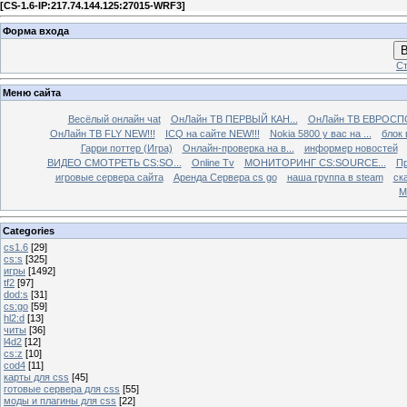
[
CS-1.6-IP:217.74.144.125:27015-WRF3
]
Форма входа
В
Ст
Меню сайта
Весёлый онлайн чаt
ОнЛайн ТВ ПЕРВЫЙ КАН...
ОнЛайн ТВ ЕВРОСПО
ОнЛайн ТВ FLY NEW!!!
ICQ на сайте NEW!!!
Nokia 5800 у вас на ...
блок 
Гарри поттер (Игра)
Онлайн-проверка на в...
информер новостей
ВИДЕО СМОТРЕТЬ CS:SO...
Online Tv
МОНИТОРИНГ CS:SOURCE...
Пр
игровые сервера сайта
Аренда Сервера cs go
наша группа в steam
ска
М
Categories
cs1.6
[29]
cs:s
[325]
игры
[1492]
tf2
[97]
dod:s
[31]
cs:go
[59]
hl2:d
[13]
читы
[36]
l4d2
[12]
cs:z
[10]
cod4
[11]
карты для css
[45]
готовые сервера для css
[55]
моды и плагины для css
[22]