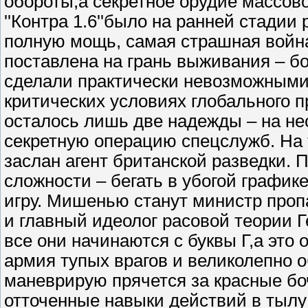
обороты,а секретное орудие массов
''Контра 1.6''было на ранней стади
полную мощь, самая страшная войн
поставлена на грань выживания – б
сделали практически невозможными 
критических условиях глобального п
осталось лишь две надежды – на не
секретную операцию спецслужб. На
заслан агент британской разведки.
сложности – бегать в убогой график
игру. Мишенью станут министр проп
и главный идеолог расовой теории 
все они начинаются с буквы Г,а это 
армия тупых врагов и великолепно 
маневрирую прячется за красные боч
отточенные навыки действий в тылу