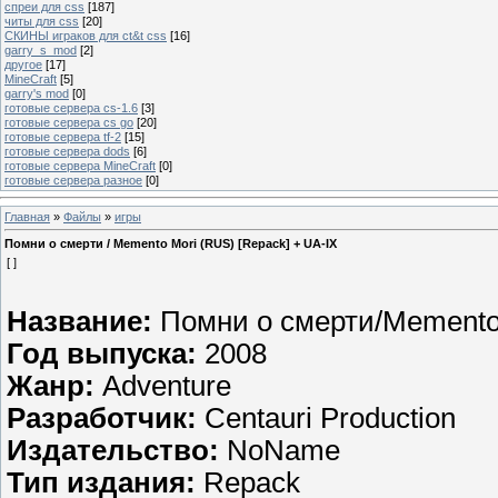
спреи для css
[187]
читы для css
[20]
СКИНЫ играков для ct&t css
[16]
garry_s_mod
[2]
другое
[17]
MineCraft
[5]
garry's mod
[0]
готовые сервера cs-1.6
[3]
готовые сервера cs go
[20]
готовые сервера tf-2
[15]
готовые сервера dods
[6]
готовые сервера MineCraft
[0]
готовые сервера разное
[0]
Главная
»
Файлы
»
игры
Помни о смерти / Memento Mori (RUS) [Repack] + UA-IX
[ ]
Название:
Помни о смерти/Memento
Год выпуска:
2008
Жанр:
Adventure
Разработчик:
Centauri Production
Издательство:
NoName
Тип издания:
Repack