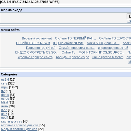
[
CS-1.6-IP:217.74.144.125:27015-WRF3
]
Форма входа
В
Ст
Меню сайта
Весёлый онлайн чаt
ОнЛайн ТВ ПЕРВЫЙ КАН...
ОнЛайн ТВ ЕВРОСПО
ОнЛайн ТВ FLY NEW!!!
ICQ на сайте NEW!!!
Nokia 5800 у вас на ...
блок 
Гарри поттер (Игра)
Онлайн-проверка на в...
информер новостей
ВИДЕО СМОТРЕТЬ CS:SO...
Online Tv
МОНИТОРИНГ CS:SOURCE...
Пр
игровые сервера сайта
Аренда Сервера cs go
наша группа в steam
ска
М
Categories
cs1.6
[29]
cs:s
[325]
игры
[1492]
tf2
[97]
dod:s
[31]
cs:go
[59]
hl2:d
[13]
читы
[36]
l4d2
[12]
cs:z
[10]
cod4
[11]
карты для css
[45]
готовые сервера для css
[55]
моды и плагины для css
[22]