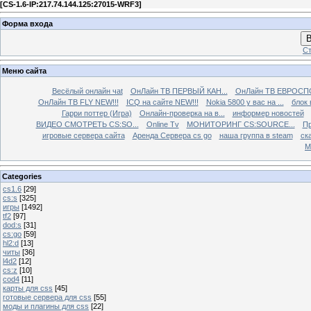
[
CS-1.6-IP:217.74.144.125:27015-WRF3
]
Форма входа
В
Ст
Меню сайта
Весёлый онлайн чаt
ОнЛайн ТВ ПЕРВЫЙ КАН...
ОнЛайн ТВ ЕВРОСПО
ОнЛайн ТВ FLY NEW!!!
ICQ на сайте NEW!!!
Nokia 5800 у вас на ...
блок 
Гарри поттер (Игра)
Онлайн-проверка на в...
информер новостей
ВИДЕО СМОТРЕТЬ CS:SO...
Online Tv
МОНИТОРИНГ CS:SOURCE...
Пр
игровые сервера сайта
Аренда Сервера cs go
наша группа в steam
ска
М
Categories
cs1.6
[29]
cs:s
[325]
игры
[1492]
tf2
[97]
dod:s
[31]
cs:go
[59]
hl2:d
[13]
читы
[36]
l4d2
[12]
cs:z
[10]
cod4
[11]
карты для css
[45]
готовые сервера для css
[55]
моды и плагины для css
[22]