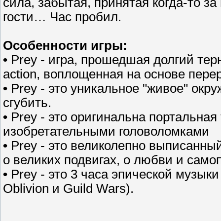
сила, забытая, принятая когда-то за
гости… Час пробил.
Особенности игры:
•
Prey - игра, прошедшая долгий тер
action, воплощенная на основе пере
•
Prey - это уникальное "живое" окру
сгубить.
•
Prey - это оригинальна портальна
изобретательными головоломками
•
Prey - это великолепно выписанны
о великих подвигах, о любви и само
•
Prey - это 3 часа эпической музык
Oblivion и Guild Wars).