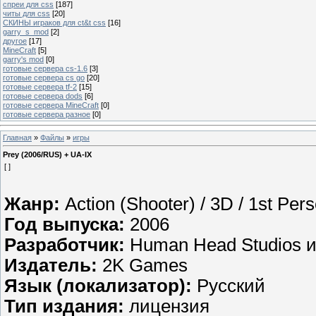
спреи для css
[187]
читы для css
[20]
СКИНЫ играков для ct&t css
[16]
garry_s_mod
[2]
другое
[17]
MineCraft
[5]
garry's mod
[0]
готовые сервера cs-1.6
[3]
готовые сервера cs go
[20]
готовые сервера tf-2
[15]
готовые сервера dods
[6]
готовые сервера MineCraft
[0]
готовые сервера разное
[0]
Главная
»
Файлы
»
игры
Prey (2006/RUS) + UA-IX
[ ]
Жанр:
Action (Shooter) / 3D / 1st Per
Год выпуска:
2006
Разработчик:
Human Head Studios и
Издатель:
2K Games
Язык (локализатор):
Русский
Тип издания:
лицензия