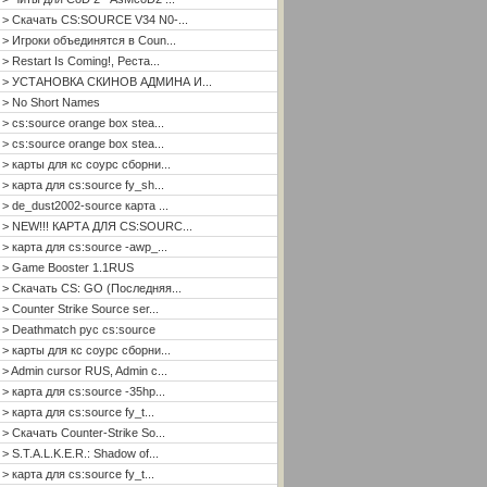
> Скачать CS:SOURCE V34 N0-...
> Игроки объединятся в Coun...
> Restart Is Coming!, Реста...
> УСТАНОВКА СКИНОВ АДМИНА И...
> No Short Names
> cs:source orange box stea...
> cs:source orange box stea...
> карты для кс соурс сборни...
> карта для cs:source fy_sh...
> de_dust2002-source карта ...
> NEW!!! КАРТА ДЛЯ CS:SOURC...
> карта для cs:source -awp_...
> Game Booster 1.1RUS
> Скачать CS: GO (Последняя...
> Counter Strike Source ser...
> Deathmatch рус cs:source
> карты для кс соурс сборни...
> Admin cursor RUS, Admin c...
> карта для cs:source -35hp...
> карта для cs:source fy_t...
> Скачать Counter-Strike So...
> S.T.A.L.K.E.R.: Shadow of...
> карта для cs:source fy_t...