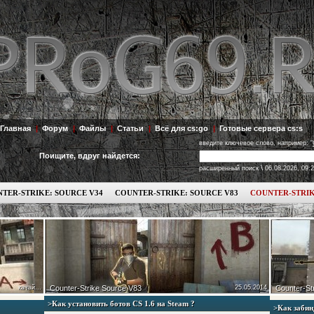
Главная
|
Форум
|
Файлы
|
Статьи
|
Всё для cs:go
|
Готовые сервера cs:s
введите ключевое слово, например: "
Поищите, вдруг найдется:
\
расширенный поиск
06.08.2026, 09:
TER-STRIKE: SOURCE V34
COUNTER-STRIKE: SOURCE V83
COUNTER-STRIK
качай...
Counter-Strike Source V83
25.05.2014
Counter-Str
>Как установить ботов СS 1.6 на Steam ?
>Как забин