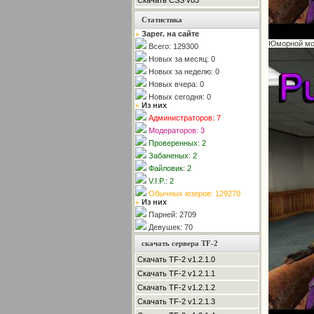
Скачать CSS v83
Статистика
Зарег. на сайте
»
Юморной мод
Всего: 129300
Новых за месяц: 0
Новых за неделю: 0
Новых вчера: 0
Новых сегодня: 0
Из них
»
Администраторов: 7
Модераторов: 3
Проверенных: 2
Забаненых: 2
Файловик: 2
V.I.P.: 2
Обычных юзеров: 129270
Из них
»
Парней: 2709
Девушек: 70
скачать сервера TF-2
Скачать TF-2 v1.2.1.0
Скачать TF-2 v1.2.1.1
Скачать TF-2 v1.2.1.2
Скачать TF-2 v1.2.1.3