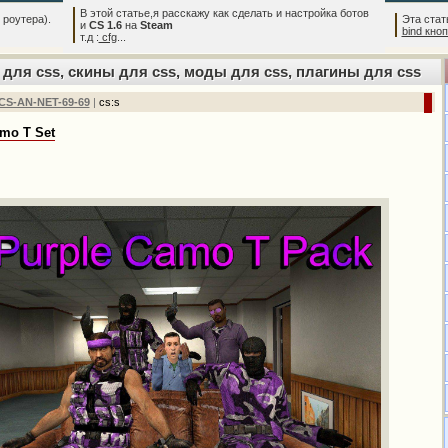
В этой статье,я расскажу как сделать и настройка ботов
 роутера).
Эта стат
и
CS 1.6
на
Steam
bind кно
т.д :
cfg
...
для css, скины для css, моды для css, плагины для css
CS-AN-NET-69-69
|
cs:s
mo T Set