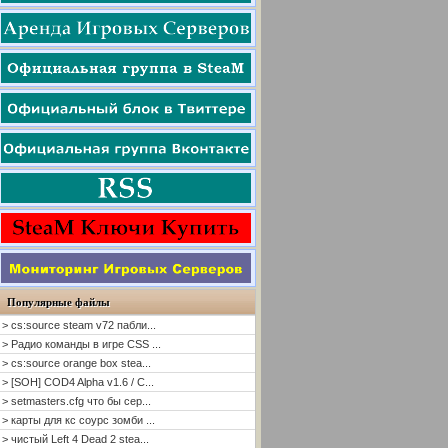
Популярные файлы
> cs:source steam v72 пабли...
> Радио команды в игре CSS ...
> cs:source orange box stea...
> [SOH] COD4 Alpha v1.6 / C...
> setmasters.cfg что бы сер...
> карты для кс соурс зомби ...
> чистый Left 4 Dead 2 stea...