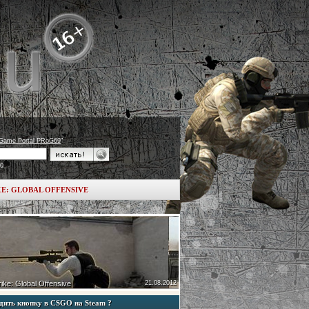
Game Portal PRoG69
"
20
E: GLOBAL OFFENSIVE
ike: Global Offensive
21.08.2012
дить кнопку в CSGO на Steam ?