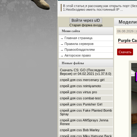
В этой статье,я расскажу,как открыть порт (без
1.Необходимо иметь постоянный IP ...
Войти через uID
Модели 
Старая форма входа
Меню сайта
06.08.2026 |
→ Главная страница
Purple Ca
→ Правила серверов
→ Правообладателям
Скачать
→ Авторское право
Новые файлы
Скачать CS: GO (Последняя
Версия) от 04.02.2021 (v1.37.8.0)
спрей для css mercenary girl
спрей для css reimiyamoto
спрей для css virtus pro
спрей для css combat-test
спрей для css Punisher Girl
спрей для css Fake Planted Bomb
Spray
спрей для css AMSprays Jenna
Renee
спрей для css Bob Marley
спрей для css Miku Hatsune Back