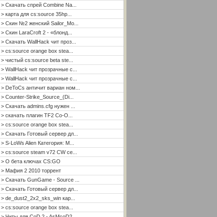
> Скачать спрей Combine Na...
> карта для cs:source 35hp...
> Скин №2 женский Sailor_Mo...
> Скин LaraCroft 2 - «блонд...
> Скачать WallHack чит проз...
> cs:source orange box stea...
> чистый cs:source beta ste...
> WallHack чит прозрачные с...
> WallHack чит прозрачные с...
> DeToCs античит вариан ном...
> Counter-Strike_Source_(Di...
> Скачать admins.cfg нужен ...
> скачать плагин TF2 Co-O...
> cs:source orange box stea...
> Скачать Готовый сервер дл...
> S-LoWs Alien Категория: М...
> cs:source steam v72 CW се...
> О бета ключах CS:GO
> Мафия 2 2010 торрент
> Скачать GunGame - Source ...
> Скачать Готовый сервер дл...
> de_dust2_2x2_sks_win кар...
> cs:source orange box stea...
> Читы для CoD 2 - AsMcoD2 ...