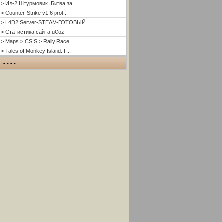
> Ил-2 Штурмовик. Битва за ...
> Counter-Strike v1.6 prot...
> L4D2 Server-STEAM-ГОТОВЫЙ...
> Статистика сайта uCoz
> Maps > CS:S > Rally Race ...
> Tales of Monkey Island: Г...
- - - -