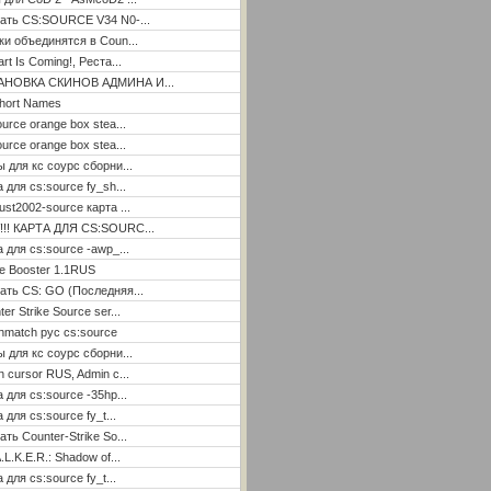
ать CS:SOURCE V34 N0-...
ки объединятся в Coun...
rt Is Coming!, Реста...
АНОВКА СКИНОВ АДМИНА И...
hort Names
ource orange box stea...
ource orange box stea...
ы для кс соурс сборни...
а для cs:source fy_sh...
ust2002-source карта ...
!!! КАРТА ДЛЯ CS:SOURC...
а для cs:source -awp_...
e Booster 1.1RUS
ать CS: GO (Последняя...
er Strike Source ser...
hmatch рус cs:source
ы для кс соурс сборни...
n cursor RUS, Admin c...
а для cs:source -35hp...
 для cs:source fy_t...
ать Counter-Strike So...
.L.K.E.R.: Shadow of...
 для cs:source fy_t...