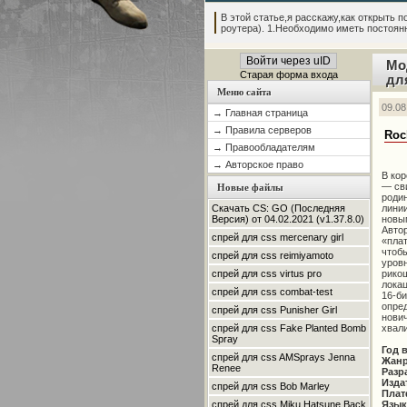
В этой статье,я расскажу,как открыть по
роутера). 1.Необходимо иметь постоянны
Войти через uID
Мо
Старая форма входа
дл
Меню сайта
09.08
→ Главная страница
→ Правила серверов
Roc
→ Правообладателям
→ Авторское право
В кор
— сви
Новые файлы
родин
линии
Скачать CS: GO (Последняя
новы
Версия) от 04.02.2021 (v1.37.8.0)
Автор
спрей для css mercenary girl
«плат
чтобы
спрей для css reimiyamoto
уров
рикош
спрей для css virtus pro
локац
спрей для css combat-test
16-би
опред
спрей для css Punisher Girl
нович
хвали
спрей для css Fake Planted Bomb
Spray
Год 
спрей для css AMSprays Jenna
Жан
Renee
Разр
Изда
спрей для css Bob Marley
Плат
Язык
спрей для css Miku Hatsune Back