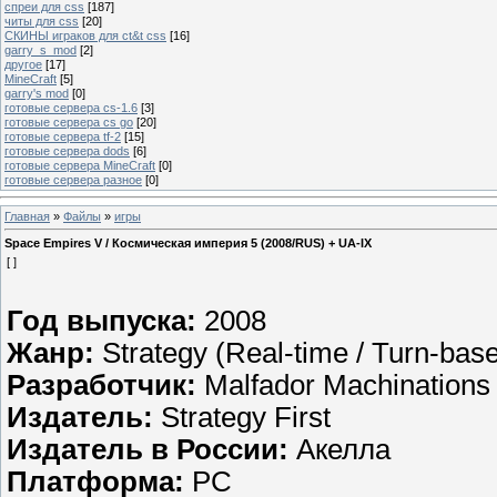
спреи для css
[187]
читы для css
[20]
СКИНЫ играков для ct&t css
[16]
garry_s_mod
[2]
другое
[17]
MineCraft
[5]
garry's mod
[0]
готовые сервера cs-1.6
[3]
готовые сервера cs go
[20]
готовые сервера tf-2
[15]
готовые сервера dods
[6]
готовые сервера MineCraft
[0]
готовые сервера разное
[0]
Главная
»
Файлы
»
игры
Space Empires V / Космическая империя 5 (2008/RUS) + UA-IX
[ ]
Год выпуска:
2008
Жанр:
Strategy (Real-time / Turn-base
Разработчик:
Malfador Machinations
Издатель:
Strategy First
Издатель в России:
Акелла
Платформа:
PC