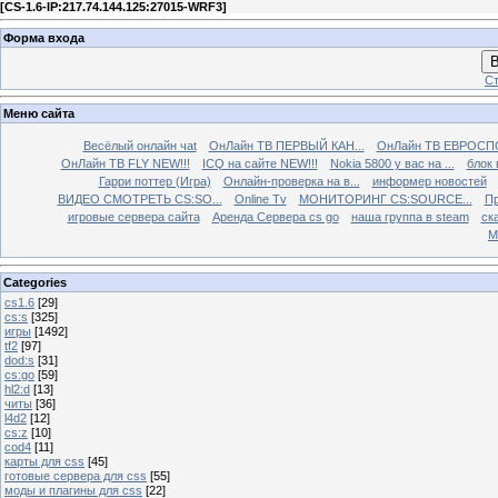
[
CS-1.6-IP:217.74.144.125:27015-WRF3
]
Форма входа
В
Ст
Меню сайта
Весёлый онлайн чаt
ОнЛайн ТВ ПЕРВЫЙ КАН...
ОнЛайн ТВ ЕВРОСПО
ОнЛайн ТВ FLY NEW!!!
ICQ на сайте NEW!!!
Nokia 5800 у вас на ...
блок 
Гарри поттер (Игра)
Онлайн-проверка на в...
информер новостей
ВИДЕО СМОТРЕТЬ CS:SO...
Online Tv
МОНИТОРИНГ CS:SOURCE...
Пр
игровые сервера сайта
Аренда Сервера cs go
наша группа в steam
ска
М
Categories
cs1.6
[29]
cs:s
[325]
игры
[1492]
tf2
[97]
dod:s
[31]
cs:go
[59]
hl2:d
[13]
читы
[36]
l4d2
[12]
cs:z
[10]
cod4
[11]
карты для css
[45]
готовые сервера для css
[55]
моды и плагины для css
[22]