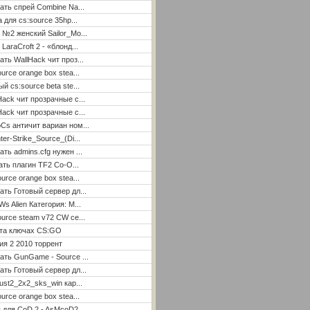
ать спрей Combine Na...
а для cs:source 35hp...
 №2 женский Sailor_Mo...
LaraCroft 2 - «блонд...
ать WallHack чит проз...
ource orange box stea...
ый cs:source beta ste...
Hack чит прозрачные с...
Hack чит прозрачные с...
Cs античит вариан ном...
ter-Strike_Source_(Di...
ать admins.cfg нужен ...
ать плагин TF2 Co-O...
ource orange box stea...
ать Готовый сервер дл...
Ws Alien Категория: М...
ource steam v72 CW се...
ета ключах CS:GO
я 2 2010 торрент
ать GunGame - Source ...
ать Готовый сервер дл...
ust2_2x2_sks_win кар...
ource orange box stea...
 для CoD 2 - AsMcoD2 ...