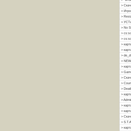
> Скач
> Игро
> Resta
> УСТ
> No S
> cs:s
> cs:s
> карт
> карт
> de_d
> NEW
> карт
> Gam
> Скач
> Count
> Deat
> карт
> Admi
> карт
> карта
> Скач
> S.T.A
> карта