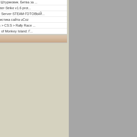
 Штурмовик. Битва за ...
er-Strike v1.6 prot...
2 Server-STEAM-ГОТОВЫЙ...
истика сайта uCoz
 > CS:S > Rally Race ...
 of Monkey Island: Г...