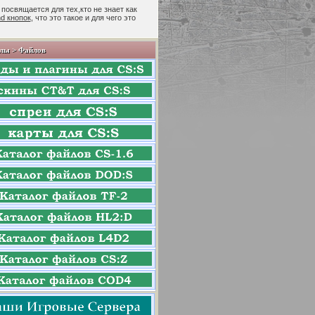
 посвящается для тех,кто не знает как
nd кнопок
, что это такое и для чего это
лы > Файлов