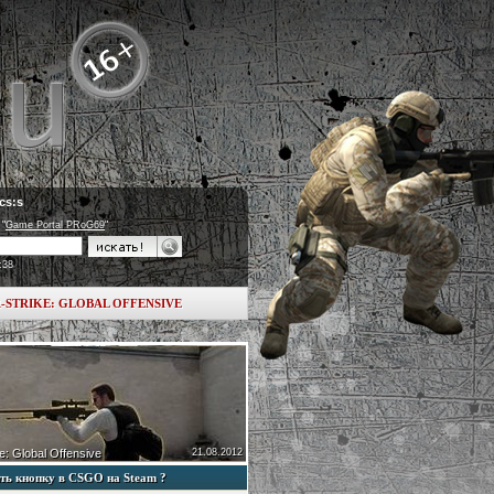
cs:s
 "
Game Portal PRoG69
"
:38
-STRIKE: GLOBAL OFFENSIVE
e: Global Offensive
21.08.2012
ть кнопку в CSGO на Steam ?