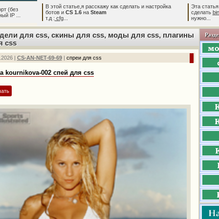
В этой статье,я расскажу как сделать и настройка
Эта статья
рт (без
ботов и
CS 1.6
на
Steam
сделать
bi
й IP ...
т.д :
cfg
...
нужно...
дели для css, скины для css, моды для css, плагины
Разде
я css
.2026 |
CS-AN-NET-69-69
|
спреи для css
a kournikova-002 спей для css
чать