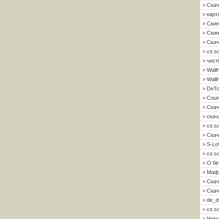
> Скач
> карт
> Скин
> Скин 
> Скач
> cs:s
> чист
> Wall
> Wall
> DeTo
> Coun
> Скач
> скач
> cs:s
> Скач
> S-Lo
> cs:s
> О б
> Мафи
> Скач
> Скач
> de_d
> cs:s
> Читы