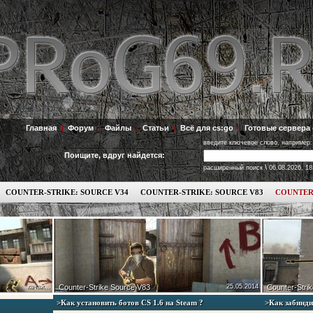
Главная
|
Форум
|
Файлы
|
Статьи
|
Всё для cs:go
|
Готовые сервера 
введите ключевое слово, например:
Поищите, вдруг найдется:
\
расширенный поиск
06.08.2026, 18
COUNTER-STRIKE: SOURCE V34
COUNTER-STRIKE: SOURCE V83
COUNTER
качай...
Counter-Strike Source V83
25.05.2014
Counter-Strik
>Как установить ботов СS 1.6 на Steam ?
>Как забинди