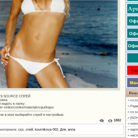
Попу
CS:SOURCE СПРЕЙ
новка
> cs:s
 кидать в папку:
> Ради
r-strike/cstrike/materials/vgui/logos
-----------------------------------------
> cs:s
ом в игре выбирайте спрей в настройках
> [SOH
1882
> setm
 материала:
css
,
спей
,
kournikova-002
,
Для
,
anna
> карт
> чисты