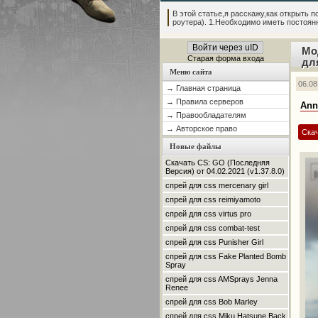
В этой статье,я расскажу,как открыть по
роутера). 1.Необходимо иметь постоянны
Войти через uID
Мо
Старая форма входа
дл
Меню сайта
06.08
→ Главная страница
→ Правила серверов
Ann
→ Правообладателям
→ Авторское право
Ска
Новые файлы
Скачать CS: GO (Последняя
Версия) от 04.02.2021 (v1.37.8.0)
спрей для css mercenary girl
спрей для css reimiyamoto
спрей для css virtus pro
спрей для css combat-test
спрей для css Punisher Girl
спрей для css Fake Planted Bomb
Spray
спрей для css AMSprays Jenna
Renee
спрей для css Bob Marley
спрей для css Miku Hatsune Back