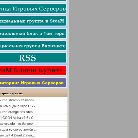
лярные файлы
ource steam v72 пабли...
о команды в игре CSS ...
ource orange box stea...
] COD4 Alpha v1.6 / C...
asters.cfg что бы сер...
ы для кс соурс зомби ...
й Left 4 Dead 2 stea...