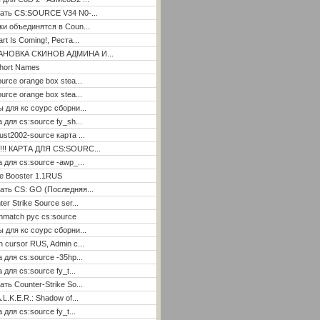
ать CS:SOURCE V34 N0-...
ки объединятся в Coun...
rt Is Coming!, Реста...
АНОВКА СКИНОВ АДМИНА И...
hort Names
ource orange box stea...
ource orange box stea...
ы для кс соурс сборни...
а для cs:source fy_sh...
ust2002-source карта ...
!!! КАРТА ДЛЯ CS:SOURC...
а для cs:source -awp_...
e Booster 1.1RUS
ать CS: GO (Последняя...
er Strike Source ser...
hmatch рус cs:source
ы для кс соурс сборни...
n cursor RUS, Admin c...
а для cs:source -35hp...
 для cs:source fy_t...
ать Counter-Strike So...
.L.K.E.R.: Shadow of...
 для cs:source fy_t...