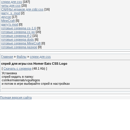
спреи для css
[187]
читы для css
[20]
СКИНЫ играков для ct&t css
[16]
garry_s_mod
[2]
другое
[17]
MineCraft
[5]
garry's mod
[0]
готовые сервера cs-1.6
[3]
готовые сервера cs go
[20]
готовые сервера tf-2
[15]
готовые сервера dods
[6]
готовые сервера MineCraft
[0]
готовые сервера разное
[0]
Главная
»
Файлы
»
спреи для css
спрей для игры css Homer Eats CSS Logo
[
Скачать с сервера
(48.1 Kb) ]
Установка
спрей кидать в папку:
cstrike/materials/vgui/logos
и потом в игре выбирайте спрей в настройках
Полная версия сайта