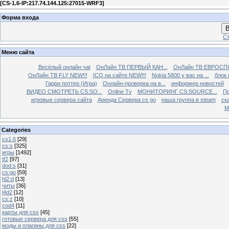
[
CS-1.6-IP:217.74.144.125:27015-WRF3
]
Форма входа
В
Ст
Меню сайта
Весёлый онлайн чаt
ОнЛайн ТВ ПЕРВЫЙ КАН...
ОнЛайн ТВ ЕВРОСПО
ОнЛайн ТВ FLY NEW!!!
ICQ на сайте NEW!!!
Nokia 5800 у вас на ...
блок 
Гарри поттер (Игра)
Онлайн-проверка на в...
информер новостей
ВИДЕО СМОТРЕТЬ CS:SO...
Online Tv
МОНИТОРИНГ CS:SOURCE...
Пр
игровые сервера сайта
Аренда Сервера cs go
наша группа в steam
ска
М
Categories
cs1.6
[29]
cs:s
[325]
игры
[1492]
tf2
[97]
dod:s
[31]
cs:go
[59]
hl2:d
[13]
читы
[36]
l4d2
[12]
cs:z
[10]
cod4
[11]
карты для css
[45]
готовые сервера для css
[55]
моды и плагины для css
[22]