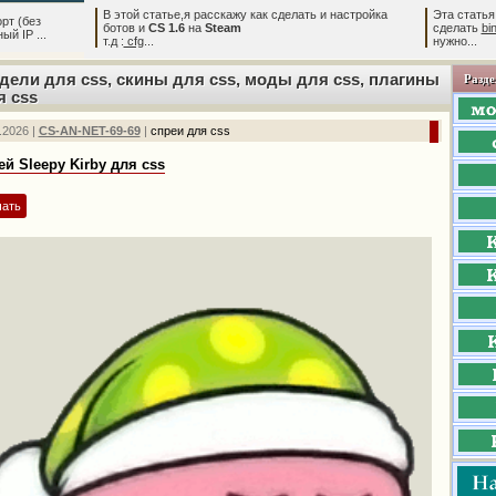
В этой статье,я расскажу как сделать и настройка
Эта статья
рт (без
ботов и
CS 1.6
на
Steam
сделать
bi
й IP ...
т.д :
cfg
...
нужно...
дели для css, скины для css, моды для css, плагины
Разде
я css
.2026 |
CS-AN-NET-69-69
|
спреи для css
ей Sleepy Kirby для css
чать