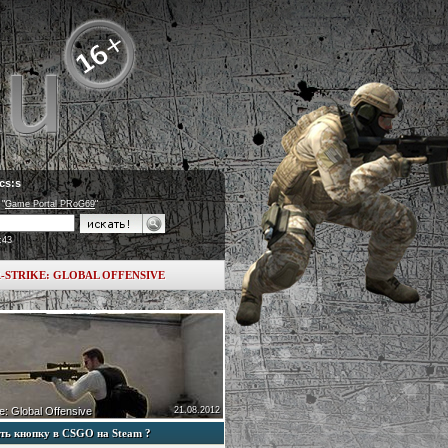
cs:s
 "
Game Portal PRoG69
"
:43
-STRIKE: GLOBAL OFFENSIVE
e: Global Offensive
21.08.2012
ть кнопку в CSGO на Steam ?