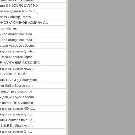
ать CS:SOURCE V34 N0-...
ки объединятся в Coun...
rt Is Coming!, Реста...
АНОВКА СКИНОВ АДМИНА И...
hort Names
ource orange box stea...
ource orange box stea...
ы для кс соурс сборни...
а для cs:source fy_sh...
ust2002-source карта ...
!!! КАРТА ДЛЯ CS:SOURC...
а для cs:source -awp_...
e Booster 1.1RUS
ать CS: GO (Последняя...
er Strike Source ser...
hmatch рус cs:source
ы для кс соурс сборни...
n cursor RUS, Admin c...
а для cs:source -35hp...
 для cs:source fy_t...
ать Counter-Strike So...
.L.K.E.R.: Shadow of...
 для cs:source fy_t...