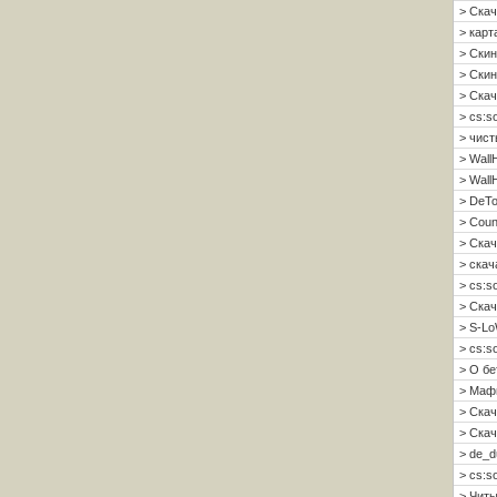
> Скач
> карт
> Скин
> Скин 
> Скач
> cs:s
> чист
> Wall
> Wall
> DeTo
> Coun
> Скач
> скач
> cs:s
> Скач
> S-Lo
> cs:s
> О б
> Мафи
> Скач
> Скач
> de_d
> cs:s
> Читы