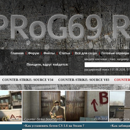
Главная
|
Форум
|
Файлы
|
Статьи
|
Всё для cs:go
|
Готовые сервера 
введите ключевое слово, например:
Поищите, вдруг найдется:
\
расширенный поиск
07.08.2026, 07
COUNTER-STRIKE: SOURCE V34
COUNTER-STRIKE: SOURCE V83
COUNTER
качай...
Counter-Strike Source V83
25.05.2014
Counter-Strik
>Как установить ботов СS 1.6 на Steam ?
>Как забинди