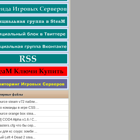
лярные файлы
ource steam v72 пабли...
о команды в игре CSS ...
ource orange box stea...
] COD4 Alpha v1.6 / C...
asters.cfg что бы сер...
ы для кс соурс зомби ...
й Left 4 Dead 2 stea...