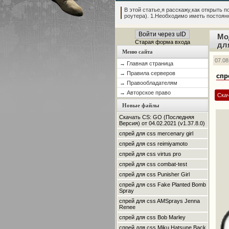
В этой статье,я расскажу,как открыть по
роутера). 1.Необходимо иметь постоянны
Войти через uID
Мо
Старая форма входа
дл
Меню сайта
07.08
→ Главная страница
→ Правила серверов
спр
→ Правообладателям
→ Авторское право
Ска
Новые файлы
Скачать CS: GO (Последняя
Версия) от 04.02.2021 (v1.37.8.0)
спрей для css mercenary girl
спрей для css reimiyamoto
спрей для css virtus pro
спрей для css combat-test
спрей для css Punisher Girl
спрей для css Fake Planted Bomb
Spray
спрей для css AMSprays Jenna
Renee
спрей для css Bob Marley
спрей для css Miku Hatsune Back