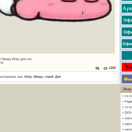
 Sleepy Kirby для css
ать
1250
 материала:
css
,
Kirby
,
Sleepy
,
спрей
,
Для
Попу
> cs:s
> Ради
> cs:s
> [SOH
> setm
> карт
> чисты