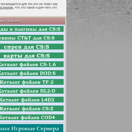
 посвящается для тех,кто не знает как
nd кнопок
, что это такое и для чего это
лы > Файлов