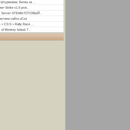
 Штурмовик. Битва за ...
er-Strike v1.6 prot...
2 Server-STEAM-ГОТОВЫЙ...
истика сайта uCoz
 > CS:S > Rally Race ...
 of Monkey Island: Г...