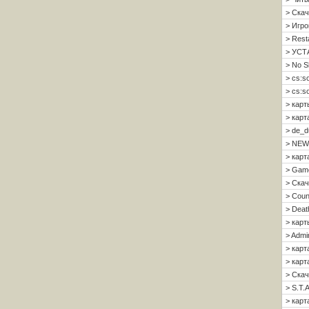
> Скач
> Игро
> Resta
> УСТ
> No S
> cs:s
> cs:s
> карт
> карт
> de_d
> NEW
> карт
> Gam
> Скач
> Count
> Deat
> карт
> Admi
> карт
> карта
> Скач
> S.T.A
> карта