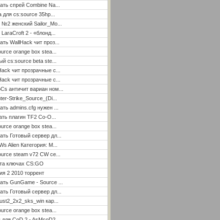
ать спрей Combine Na...
а для cs:source 35hp...
 №2 женский Sailor_Mo...
LaraCroft 2 - «блонд...
ать WallHack чит проз...
ource orange box stea...
ый cs:source beta ste...
Hack чит прозрачные с...
Hack чит прозрачные с...
Cs античит вариан ном...
ter-Strike_Source_(Di...
ать admins.cfg нужен ...
ать плагин TF2 Co-O...
ource orange box stea...
ать Готовый сервер дл...
Ws Alien Категория: М...
ource steam v72 CW се...
ета ключах CS:GO
я 2 2010 торрент
ать GunGame - Source ...
ать Готовый сервер дл...
ust2_2x2_sks_win кар...
ource orange box stea...
 для CoD 2 - AsMcoD2 ...