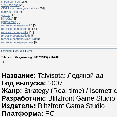
спреи для css
[187]
читы для css
[20]
СКИНЫ играков для ct&t css
[16]
garry_s_mod
[2]
другое
[17]
MineCraft
[5]
garry's mod
[0]
готовые сервера cs-1.6
[3]
готовые сервера cs go
[20]
готовые сервера tf-2
[15]
готовые сервера dods
[6]
готовые сервера MineCraft
[0]
готовые сервера разное
[0]
Главная
»
Файлы
»
игры
Talvisota: Ледяной ад (2007/RUS) + UA-IX
[ ]
Название:
Talvisota: Ледяной ад
Год выпуска:
2007
Жанр:
Strategy (Real-time) / Isometri
Разработчик:
Blitzfront Game Studio
Издатель:
Blitzfront Game Studio
Платформа:
PC