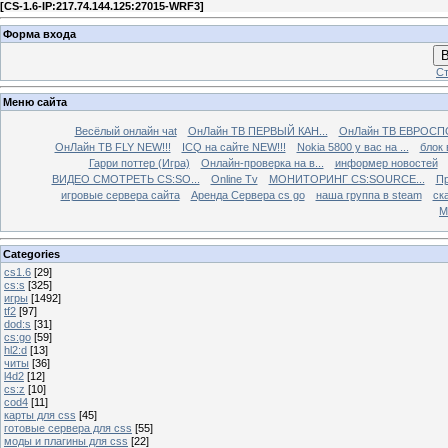
[
CS-1.6-IP:217.74.144.125:27015-WRF3
]
Форма входа
В
Ст
Меню сайта
Весёлый онлайн чаt
ОнЛайн ТВ ПЕРВЫЙ КАН...
ОнЛайн ТВ ЕВРОСПО
ОнЛайн ТВ FLY NEW!!!
ICQ на сайте NEW!!!
Nokia 5800 у вас на ...
блок 
Гарри поттер (Игра)
Онлайн-проверка на в...
информер новостей
ВИДЕО СМОТРЕТЬ CS:SO...
Online Tv
МОНИТОРИНГ CS:SOURCE...
Пр
игровые сервера сайта
Аренда Сервера cs go
наша группа в steam
ска
М
Categories
cs1.6
[29]
cs:s
[325]
игры
[1492]
tf2
[97]
dod:s
[31]
cs:go
[59]
hl2:d
[13]
читы
[36]
l4d2
[12]
cs:z
[10]
cod4
[11]
карты для css
[45]
готовые сервера для css
[55]
моды и плагины для css
[22]