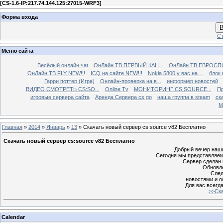
[
CS-1.6-IP:217.74.144.125:27015-WRF3
]
Форма входа
В
Ст
Меню сайта
Весёлый онлайн чаt
ОнЛайн ТВ ПЕРВЫЙ КАН...
ОнЛайн ТВ ЕВРОСПО
ОнЛайн ТВ FLY NEW!!!
ICQ на сайте NEW!!!
Nokia 5800 у вас на ...
блок 
Гарри поттер (Игра)
Онлайн-проверка на в...
информер новостей
ВИДЕО СМОТРЕТЬ CS:SO...
Online Tv
МОНИТОРИНГ CS:SOURCE...
Пр
игровые сервера сайта
Аренда Сервера cs go
наша группа в steam
ска
М
Главная
»
2014
»
Январь
»
13
» Cкачать новый сервер cs:source v82 Бесплатно
Cкачать новый сервер cs:source v82 Бесплатно
Добрый вечер наши
Сегодня мы представляем 
Сервер сделан 
Обновле
След
новостями и о
Для вас всегд
>>Ска
Calendar