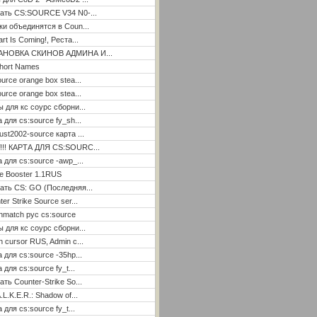
ать CS:SOURCE V34 N0-...
ки объединятся в Coun...
rt Is Coming!, Реста...
АНОВКА СКИНОВ АДМИНА И...
hort Names
ource orange box stea...
ource orange box stea...
ы для кс соурс сборни...
а для cs:source fy_sh...
ust2002-source карта ...
!!! КАРТА ДЛЯ CS:SOURC...
а для cs:source -awp_...
e Booster 1.1RUS
ать CS: GO (Последняя...
er Strike Source ser...
hmatch рус cs:source
ы для кс соурс сборни...
n cursor RUS, Admin c...
а для cs:source -35hp...
 для cs:source fy_t...
ать Counter-Strike So...
.L.K.E.R.: Shadow of...
 для cs:source fy_t...