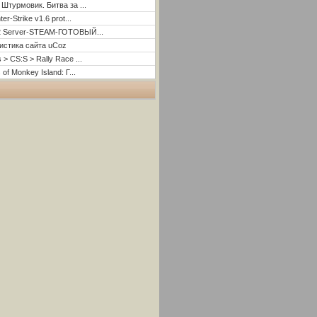
 Штурмовик. Битва за ...
er-Strike v1.6 prot...
2 Server-STEAM-ГОТОВЫЙ...
истика сайта uCoz
 > CS:S > Rally Race ...
 of Monkey Island: Г...