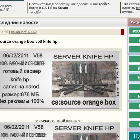
В этой статье,я расскажу как сделать и настройка
Эта статья
рт (без
ботов и
CS 1.6
на
Steam
сделать
bi
й IP ...
т.д :
cfg
...
нужно...
следние новости
Разде
.2026 |
cs-an-net-69-69
|
ource orange box v58 klife hp
--> скачать готовый сервер <--