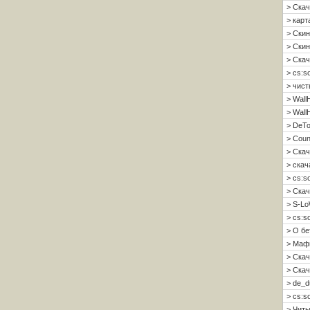
> Скач
> карт
> Скин
> Скин 
> Скач
> cs:s
> чист
> Wall
> Wall
> DeTo
> Coun
> Скач
> скач
> cs:s
> Скач
> S-Lo
> cs:s
> О б
> Мафи
> Скач
> Скач
> de_d
> cs:s
> Читы