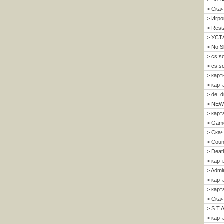
> Скач
> Игро
> Resta
> УСТ
> No S
> cs:s
> cs:s
> карт
> карт
> de_d
> NEW
> карт
> Gam
> Скач
> Count
> Deat
> карт
> Admi
> карт
> карта
> Скач
> S.T.A
> карта