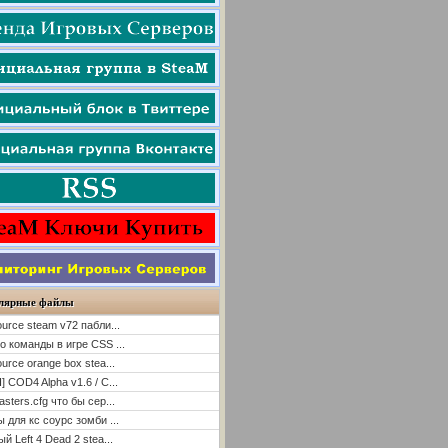
лярные файлы
ource steam v72 пабли...
о команды в игре CSS ...
ource orange box stea...
] COD4 Alpha v1.6 / C...
asters.cfg что бы сер...
ы для кс соурс зомби ...
й Left 4 Dead 2 stea...