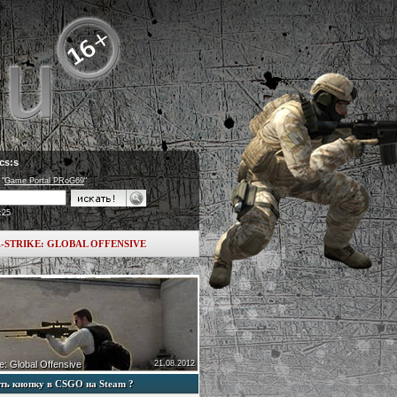
cs:s
 "
Game Portal PRoG69
"
:25
-STRIKE: GLOBAL OFFENSIVE
e: Global Offensive
21.08.2012
ть кнопку в CSGO на Steam ?