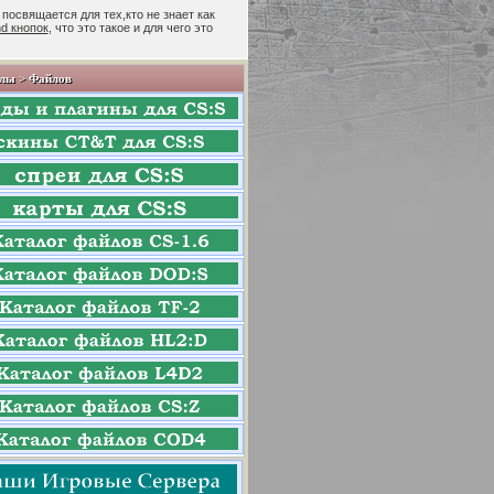
 посвящается для тех,кто не знает как
nd кнопок
, что это такое и для чего это
лы > Файлов