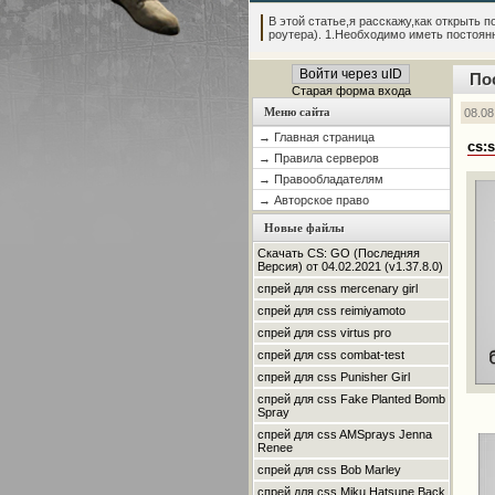
В этой статье,я расскажу,как открыть по
роутера). 1.Необходимо иметь постоянны
Войти через uID
По
Старая форма входа
Меню сайта
08.08
→ Главная страница
cs:s
→ Правила серверов
→ Правообладателям
→ Авторское право
Новые файлы
Скачать CS: GO (Последняя
Версия) от 04.02.2021 (v1.37.8.0)
спрей для css mercenary girl
спрей для css reimiyamoto
спрей для css virtus pro
спрей для css combat-test
спрей для css Punisher Girl
спрей для css Fake Planted Bomb
Spray
спрей для css AMSprays Jenna
Renee
спрей для css Bob Marley
спрей для css Miku Hatsune Back