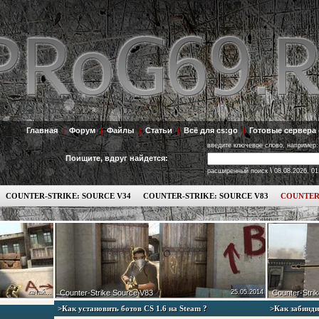
Главная
|
Форум
|
Файлы
|
Статьи
|
Всё для cs:go
|
Готовые сервера 
введите ключевое слово, например:
Поищите, вдруг найдется:
\
расширенный поиск
08.08.2026, 01
COUNTER-STRIKE: SOURCE V34
COUNTER-STRIKE: SOURCE V83
COUNTER
качай...
Counter-Strike Source V83
25.05.2014
Counter-Strik
>Как установить ботов СS 1.6 на Steam ?
>Как забинди