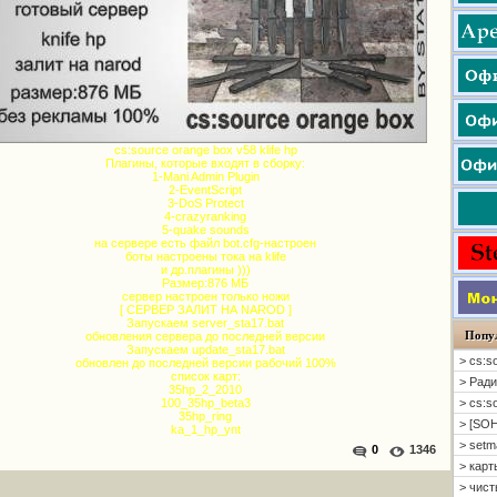
cs:source orange box v58 klife hp
Плагины, которые входят в сборку:
1-Mani Admin Plugin
2-EventScript
3-DoS Protect
4-crazyranking
5-quake sounds
на сервере есть файл bot.cfg-настроен
боты настроены тока на klife
и др.плагины )))
Размер:876 МБ
сервер настроен только ножи
[ CЕРВЕР ЗАЛИТ НА NAROD ]
Запускаем server_sta17.bat
Попу
обновления сервера до последней версии
Запускаем update_sta17.bat
> cs:s
обновлен до последней версии рабочий 100%
список карт:
> Ради
35hp_2_2010
> cs:s
100_35hp_beta3
35hp_ring
> [SOH
ka_1_hp_ynt
> setm
0
1346
> карт
> чисты