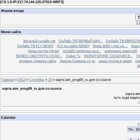
[
CS-1.6-IP:217.74.144.125:27015-WRF3
]
Форма входа
В
Ст
Меню сайта
Весёлый онлайн чаt
ОнЛайн ТВ ПЕРВЫЙ КАН...
ОнЛайн ТВ ЕВРОСПО
ОнЛайн ТВ FLY NEW!!!
ICQ на сайте NEW!!!
Nokia 5800 у вас на ...
блок 
Гарри поттер (Игра)
Онлайн-проверка на в...
информер новостей
ВИДЕО СМОТРЕТЬ CS:SO...
Online Tv
МОНИТОРИНГ CS:SOURCE...
Пр
игровые сервера сайта
Аренда Сервера cs go
наша группа в steam
ска
М
Главная
»
2012
»
Сентябрь
»
19
» карта aim_prog69_ru для cs:source
карта aim_prog69_ru для cs:source
карта ai
путь куда кидать
-
Calendar
«
Пн
Вт