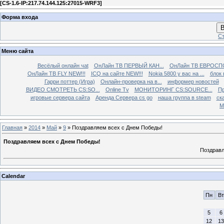
[
CS-1.6-IP:217.74.144.125:27015-WRF3
]
Форма входа
В
Ст
Меню сайта
Весёлый онлайн чаt
ОнЛайн ТВ ПЕРВЫЙ КАН...
ОнЛайн ТВ ЕВРОСПО
ОнЛайн ТВ FLY NEW!!!
ICQ на сайте NEW!!!
Nokia 5800 у вас на ...
блок 
Гарри поттер (Игра)
Онлайн-проверка на в...
информер новостей
ВИДЕО СМОТРЕТЬ CS:SO...
Online Tv
МОНИТОРИНГ CS:SOURCE...
Пр
игровые сервера сайта
Аренда Сервера cs go
наша группа в steam
ска
М
Главная
»
2014
»
Май
»
9
» Поздравляем всех с Днем Победы!
Поздравляем всех с Днем Победы!
Поздравл
Calendar
Пн
Вт
5
6
12
13