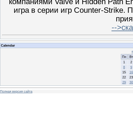
компаниями Valve и Hidden Path E
игра в серии игр Counter-Strike.
прия
-->ск
Calendar
Пн
Вт
1
2
8
9
15
16
22
23
29
30
Полная версия сайта