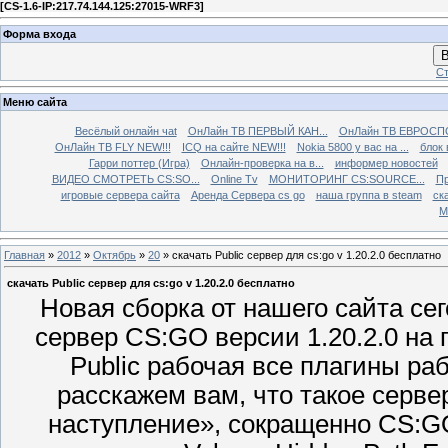
[
CS-1.6-IP:217.74.144.125:27015-WRF3
]
Форма входа
В
Ст
Меню сайта
Весёлый онлайн чаt
ОнЛайн ТВ ПЕРВЫЙ КАН...
ОнЛайн ТВ ЕВРОСПО
ОнЛайн ТВ FLY NEW!!!
ICQ на сайте NEW!!!
Nokia 5800 у вас на ...
блок 
Гарри поттер (Игра)
Онлайн-проверка на в...
информер новостей
ВИДЕО СМОТРЕТЬ CS:SO...
Online Tv
МОНИТОРИНГ CS:SOURCE...
Пр
игровые сервера сайта
Аренда Сервера cs go
наша группа в steam
ска
М
Главная
»
2012
»
Октябрь
»
20
» скачать Public сервер для cs:go v 1.20.2.0 бесплатно
скачать Public сервер для cs:go v 1.20.2.0 бесплатно
Новая сборка от нашего сайта с
сервер CS:GO версии 1.20.2.0 на 
Public рабочая все плагины ра
расскажем вам, что такое серве
наступление», сокращенно CS:G