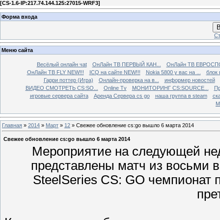
[
CS-1.6-IP:217.74.144.125:27015-WRF3
]
Форма входа
В
Ст
Меню сайта
Весёлый онлайн чаt
ОнЛайн ТВ ПЕРВЫЙ КАН...
ОнЛайн ТВ ЕВРОСПО
ОнЛайн ТВ FLY NEW!!!
ICQ на сайте NEW!!!
Nokia 5800 у вас на ...
блок 
Гарри поттер (Игра)
Онлайн-проверка на в...
информер новостей
ВИДЕО СМОТРЕТЬ CS:SO...
Online Tv
МОНИТОРИНГ CS:SOURCE...
Пр
игровые сервера сайта
Аренда Сервера cs go
наша группа в steam
ска
М
Главная
»
2014
»
Март
»
12
» Свежее обновление cs:go вышло 6 марта 2014
Свежее обновление cs:go вышло 6 марта 2014
Мероприятие на следующей нед
представлены матч из восьми 
SteelSeries CS: GO чемпионат 
пре