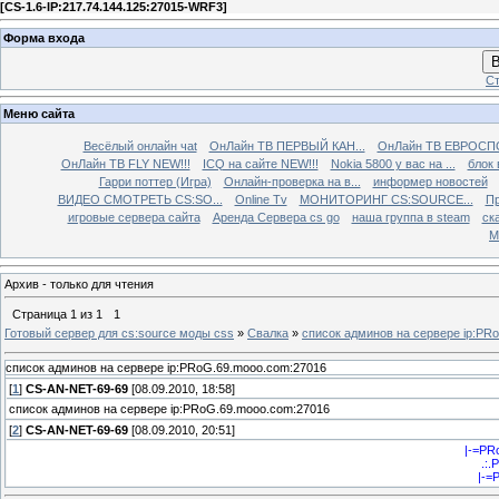
[
CS-1.6-IP:217.74.144.125:27015-WRF3
]
Форма входа
В
Ст
Меню сайта
Весёлый онлайн чаt
ОнЛайн ТВ ПЕРВЫЙ КАН...
ОнЛайн ТВ ЕВРОСПО
ОнЛайн ТВ FLY NEW!!!
ICQ на сайте NEW!!!
Nokia 5800 у вас на ...
блок 
Гарри поттер (Игра)
Онлайн-проверка на в...
информер новостей
ВИДЕО СМОТРЕТЬ CS:SO...
Online Tv
МОНИТОРИНГ CS:SOURCE...
Пр
игровые сервера сайта
Аренда Сервера cs go
наша группа в steam
ска
М
Архив - только для чтения
Страница
1
из
1
1
Готовый сервер для cs:source моды css
»
Свалка
»
список админов на сервере ip:PR
список админов на сервере ip:PRoG.69.mooo.com:27016
[
1
]
CS-AN-NET-69-69
[08.09.2010, 18:58]
список админов на сервере ip:PRoG.69.mooo.com:27016
[
2
]
CS-AN-NET-69-69
[08.09.2010, 20:51]
|-=P
.:.
|-=