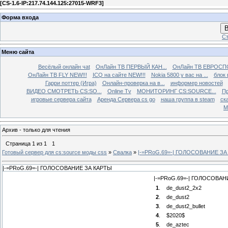
[
CS-1.6-IP:217.74.144.125:27015-WRF3
]
Форма входа
В
Ст
Меню сайта
Весёлый онлайн чаt
ОнЛайн ТВ ПЕРВЫЙ КАН...
ОнЛайн ТВ ЕВРОСПО
ОнЛайн ТВ FLY NEW!!!
ICQ на сайте NEW!!!
Nokia 5800 у вас на ...
блок 
Гарри поттер (Игра)
Онлайн-проверка на в...
информер новостей
ВИДЕО СМОТРЕТЬ CS:SO...
Online Tv
МОНИТОРИНГ CS:SOURCE...
Пр
игровые сервера сайта
Аренда Сервера cs go
наша группа в steam
ска
М
Архив - только для чтения
Страница
1
из
1
1
Готовый сервер для cs:source моды css
»
Свалка
»
|-=PRoG.69=-| ГОЛОСОВАНИЕ З
|-=PRoG.69=-| ГОЛОСОВАНИЕ ЗА КАРТЫ
|-=PRoG.69=-| ГОЛОСОВАН
1
.
de_dust2_2x2
2
.
de_dust2
3
.
de_dust2_bullet
4
.
$2020$
5
.
de_aztec