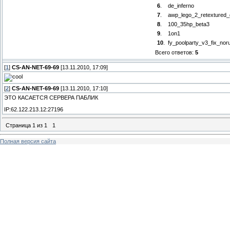
6
.
de_inferno
7
.
awp_lego_2_retextured_
8
.
100_35hp_beta3
9
.
1on1
10
.
fy_poolparty_v3_fix_nor
Всего ответов:
5
[
1
]
CS-AN-NET-69-69
[13.11.2010, 17:09]
[
2
]
CS-AN-NET-69-69
[13.11.2010, 17:10]
ЭТО КАСАЕТСЯ СЕРВЕРА ПАБЛИК
IP:62.122.213.12:27196
Страница
1
из
1
1
Полная версия сайта