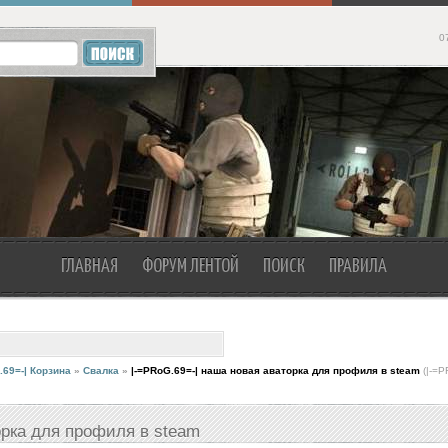
0
ГЛАВНАЯ
ФОРУМ ЛЕНТОЙ
ПОИСК
ПРАВИЛА
.69=-| Корзина
»
Свалка
»
|-=PRoG.69=-| наша новая аваторка для профиля в steam
(|-=P
орка для профиля в steam