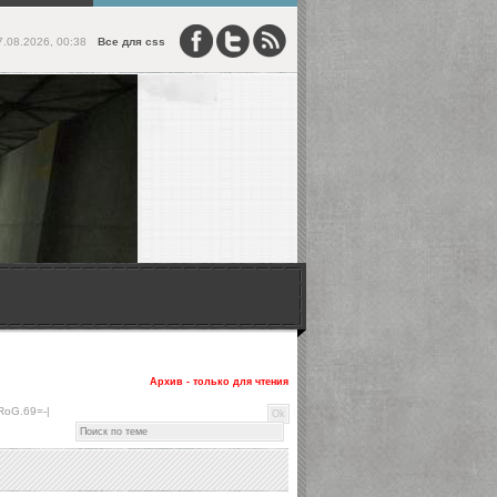
7.08.2026, 00:38
Все для css
Архив - только для чтения
RoG.69=-|