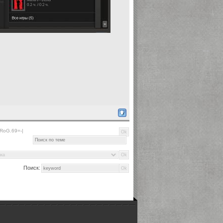
PRoG.69=-|
Поиск: