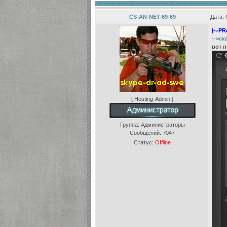
CS-AN-NET-69-69
Дата: 
|-=PR
-->ск
вот 
[ Hosting-Admin ]
Группа: Администраторы
Сообщений:
7047
Статус:
Offline