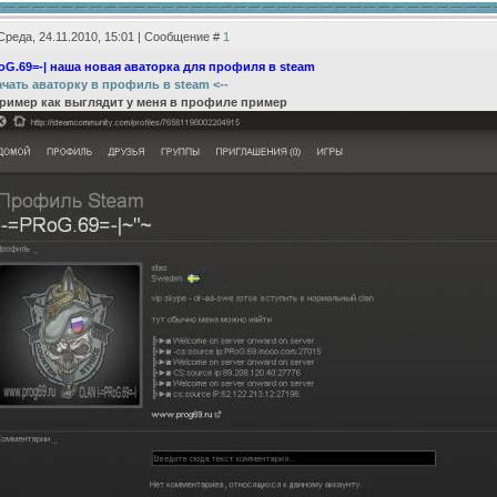
Среда, 24.11.2010, 15:01 | Сообщение #
1
oG.69=-| наша новая аваторка для профиля в steam
ачать аваторку в профиль в steam <--
пример как выглядит у меня в профиле пример