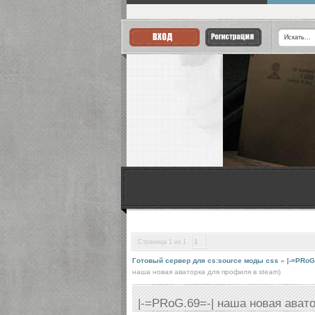
Страница
1
из
1
1
Готовый сервер для cs:source моды css
»
|-=PRoG
наша новая аваторка для профиля в steam)
|-=PRoG.69=-| наша новая ават