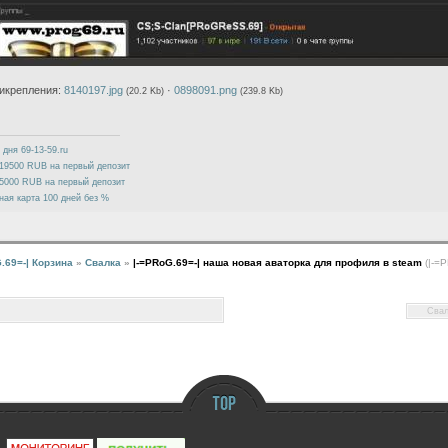
икрепления:
8140197.jpg
·
0898091.png
(20.2 Kb)
(239.8 Kb)
 дня 69-13-59.ru
19500 RUB на первый депозит
5000 RUB на первый депозит
ная карта 100 дней без %
.69=-| Корзина
»
Свалка
»
|-=PRoG.69=-| наша новая аваторка для профиля в steam
(|-=