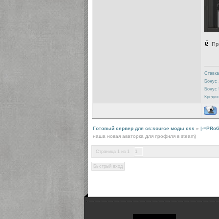
Пр
Ставка
Бонус 
Бонус 
Кредит
Готовый сервер для cs:source моды css
»
|-=PRoG
наша новая аваторка для профиля в steam)
Страница
1
из
1
1