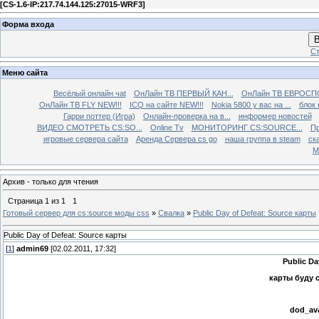
[
CS-1.6-IP:217.74.144.125:27015-WRF3
]
Форма входа
В
Ст
Меню сайта
Весёлый онлайн чаt
ОнЛайн ТВ ПЕРВЫЙ КАН...
ОнЛайн ТВ ЕВРОСПО
ОнЛайн ТВ FLY NEW!!!
ICQ на сайте NEW!!!
Nokia 5800 у вас на ...
блок 
Гарри поттер (Игра)
Онлайн-проверка на в...
информер новостей
ВИДЕО СМОТРЕТЬ CS:SO...
Online Tv
МОНИТОРИНГ CS:SOURCE...
Пр
игровые сервера сайта
Аренда Сервера cs go
наша группа в steam
ска
М
Архив - только для чтения
Страница
1
из
1
1
Готовый сервер для cs:source моды css
»
Свалка
»
Public Day of Defeat: Source карты
Public Day of Defeat: Source карты
[
1
]
admin69
[02.02.2011, 17:32]
Public Da
карты буду 
dod_av