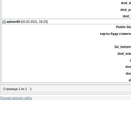
dod_d
dod_pa
dod_
[
2
]
admin69
[02.02.2011, 18:23]
Public Da
карты буду ставит
3xi_better
dod_ora
dod
dod
d
Страница
1
из
1
1
Полная версия сайта