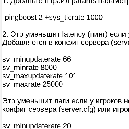
1. Добавьте в файл params парамет
-pingboost 2 +sys_ticrate 1000
2. Это уменьшит latency (пинг) если
Добавляется в конфиг сервера (serve
sv_minupdaterate 66
sv_minrate 8000
sv_maxupdaterate 101
sv_maxrate 25000
Это уменьшит лаги если у игроков н
конфиг сервера (server.cfg) или игро
sv_minupdaterate 20