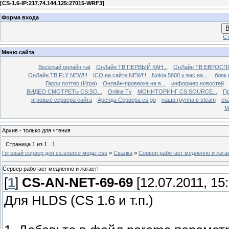
[
CS-1.6-IP:217.74.144.125:27015-WRF3
]
Форма входа
В
Ст
Меню сайта
Весёлый онлайн чаt
ОнЛайн ТВ ПЕРВЫЙ КАН...
ОнЛайн ТВ ЕВРОСПО
ОнЛайн ТВ FLY NEW!!!
ICQ на сайте NEW!!!
Nokia 5800 у вас на ...
блок 
Гарри поттер (Игра)
Онлайн-проверка на в...
информер новостей
ВИДЕО СМОТРЕТЬ CS:SO...
Online Tv
МОНИТОРИНГ CS:SOURCE...
Пр
игровые сервера сайта
Аренда Сервера cs go
наша группа в steam
ска
М
Архив - только для чтения
Страница
1
из
1
1
Готовый сервер для cs:source моды css
»
Свалка
»
Сервер работает медленно и лагае
Сервер работает медленно и лагает!
[
1
]
CS-AN-NET-69-69
[12.07.2011, 15:
Для HLDS (CS 1.6 и т.п.)