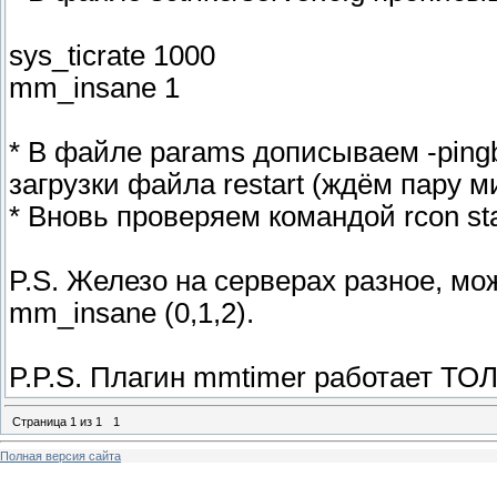
sys_ticrate 1000
mm_insane 1
* В файле params дописываем -pingb
загрузки файла restart (ждём пару м
* Вновь проверяем командой rcon st
P.S. Железо на серверах разное, м
mm_insane (0,1,2).
P.P.S. Плагин mmtimer работает ТОЛ
Страница
1
из
1
1
Полная версия сайта