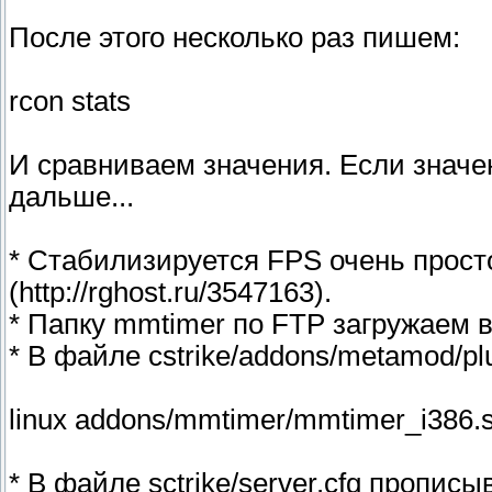
После этого несколько раз пишем:
rcon stats
И сравниваем значения. Если значе
дальше...
* Стабилизируется FPS очень прост
(http://rghost.ru/3547163).
* Папку mmtimer по FTP загружаем в 
* В файле cstrike/addons/metamod/pl
linux addons/mmtimer/mmtimer_i386.
* В файле sctrike/server.cfg пропис