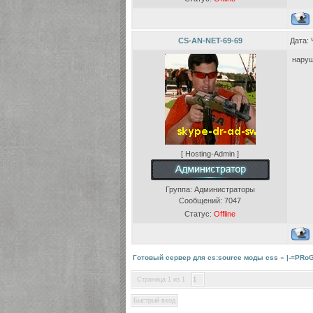
CS-AN-NET-69-69
Дата: 
наруш
[ Hosting-Admin ]
Группа: Администраторы
Сообщений:
7047
Статус:
Offline
Готовый сервер для cs:source моды css
»
|-=PRoG
Страница
1
из
1
1