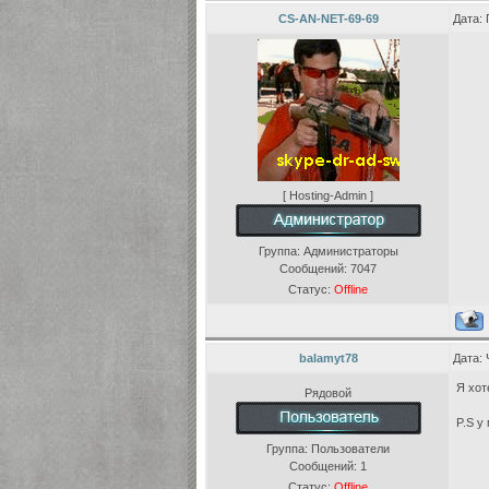
CS-AN-NET-69-69
Дата: 
[ Hosting-Admin ]
Группа: Администраторы
Сообщений:
7047
Статус:
Offline
balamyt78
Дата: 
Я хот
Рядовой
P.S у
Группа: Пользователи
Сообщений:
1
Статус:
Offline