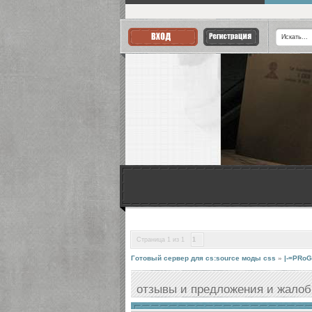
Страница
1
из
1
1
Готовый сервер для cs:source моды css
»
|-=PRoG
отзывы и предложения и жалобы