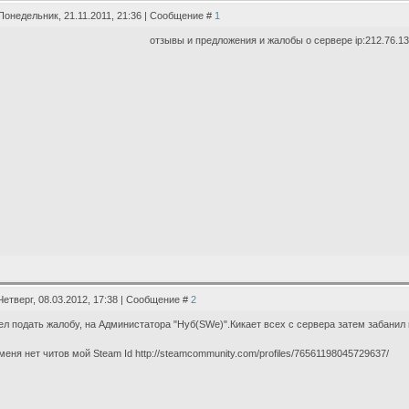
Понедельник, 21.11.2011, 21:36 | Сообщение #
1
отзывы и предложения и жалобы о сервере ip:212.76.13
Четверг, 08.03.2012, 17:38 | Сообщение #
2
ел подать жалобу, на Администатора "Нуб(SWe)".Кикает всех с сервера затем забанил 
 меня нет читов мой Steam Id http://steamcommunity.com/profiles/76561198045729637/