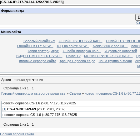
[
CS-1.6-IP:217.74.144.125:27015-WRF3
]
Форма входа
В
Ст
Меню сайта
Весёлый онлайн чаt
ОнЛайн ТВ ПЕРВЫЙ КАН...
ОнЛайн ТВ ЕВРОСПО
ОнЛайн ТВ FLY NEW!!!
ICQ на сайте NEW!!!
Nokia 5800 у вас на ...
блок 
Гарри поттер (Игра)
Онлайн-проверка на в...
информер новостей
ВИДЕО СМОТРЕТЬ CS:SO...
Online Tv
МОНИТОРИНГ CS:SOURCE...
Пр
игровые сервера сайта
Аренда Сервера cs go
наша группа в steam
ска
М
Архив - только для чтения
Страница
1
из
1
1
Готовый сервер для cs:source моды css
»
Свалка
»
новости сервера CS-1.6 ip:80.77.1
новости сервера CS-1.6 ip:80.77.175.116:27025
[
1
]
CS-AN-NET-69-69
[28.11.2011, 23:32]
новости сервера CS-1.6 ip:80.77.175.116:27025
Страница
1
из
1
1
Полная версия сайта