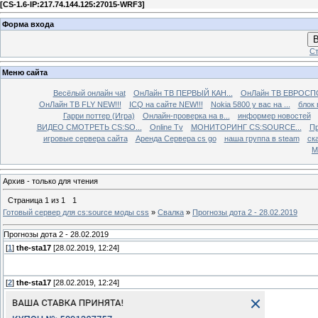
[
CS-1.6-IP:217.74.144.125:27015-WRF3
]
Форма входа
В
Ст
Меню сайта
Весёлый онлайн чаt
ОнЛайн ТВ ПЕРВЫЙ КАН...
ОнЛайн ТВ ЕВРОСПО
ОнЛайн ТВ FLY NEW!!!
ICQ на сайте NEW!!!
Nokia 5800 у вас на ...
блок 
Гарри поттер (Игра)
Онлайн-проверка на в...
информер новостей
ВИДЕО СМОТРЕТЬ CS:SO...
Online Tv
МОНИТОРИНГ CS:SOURCE...
Пр
игровые сервера сайта
Аренда Сервера cs go
наша группа в steam
ска
М
Архив - только для чтения
Страница
1
из
1
1
Готовый сервер для cs:source моды css
»
Свалка
»
Прогнозы дота 2 - 28.02.2019
Прогнозы дота 2 - 28.02.2019
[
1
]
the-sta17
[28.02.2019, 12:24]
[
2
]
the-sta17
[28.02.2019, 12:24]