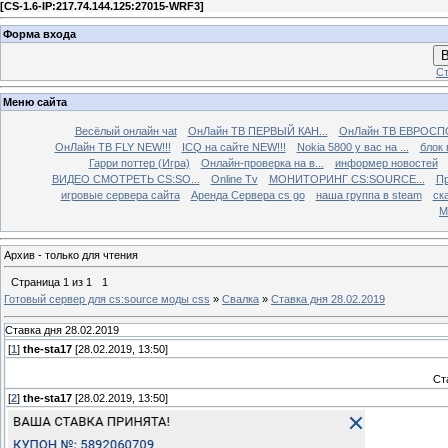
[
CS-1.6-IP:217.74.144.125:27015-WRF3
]
Форма входа
В
Ст
Меню сайта
Весёлый онлайн чаt
ОнЛайн ТВ ПЕРВЫЙ КАН...
ОнЛайн ТВ ЕВРОСПО
ОнЛайн ТВ FLY NEW!!!
ICQ на сайте NEW!!!
Nokia 5800 у вас на ...
блок 
Гарри поттер (Игра)
Онлайн-проверка на в...
информер новостей
ВИДЕО СМОТРЕТЬ CS:SO...
Online Tv
МОНИТОРИНГ CS:SOURCE...
Пр
игровые сервера сайта
Аренда Сервера cs go
наша группа в steam
ска
М
Архив - только для чтения
Страница
1
из
1
1
Готовый сервер для cs:source моды css
»
Свалка
»
Ставка дня 28.02.2019
Ставка дня 28.02.2019
[
1
]
the-sta17
[28.02.2019, 13:50]
Ст
[
2
]
the-sta17
[28.02.2019, 13:50]