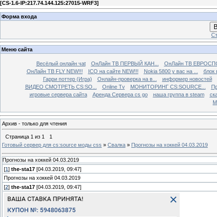
[
CS-1.6-IP:217.74.144.125:27015-WRF3
]
Форма входа
В
Ст
Меню сайта
Весёлый онлайн чаt
ОнЛайн ТВ ПЕРВЫЙ КАН...
ОнЛайн ТВ ЕВРОСПО
ОнЛайн ТВ FLY NEW!!!
ICQ на сайте NEW!!!
Nokia 5800 у вас на ...
блок 
Гарри поттер (Игра)
Онлайн-проверка на в...
информер новостей
ВИДЕО СМОТРЕТЬ CS:SO...
Online Tv
МОНИТОРИНГ CS:SOURCE...
Пр
игровые сервера сайта
Аренда Сервера cs go
наша группа в steam
ска
М
Архив - только для чтения
Страница
1
из
1
1
Готовый сервер для cs:source моды css
»
Свалка
»
Прогнозы на хоккей 04.03.2019
Прогнозы на хоккей 04.03.2019
[
1
]
the-sta17
[04.03.2019, 09:47]
Прогнозы на хоккей 04.03.2019
[
2
]
the-sta17
[04.03.2019, 09:47]