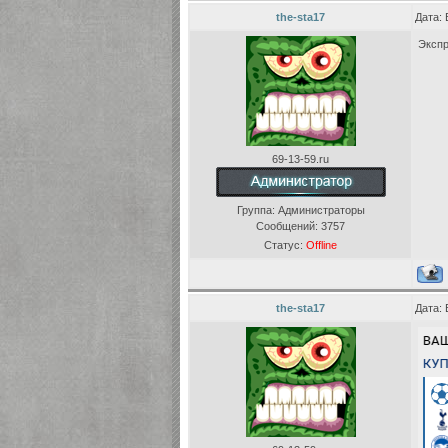
the-sta17
Дата: 
Экспр
69-13-59.ru
Группа: Администраторы
Сообщений:
3757
Статус:
Offline
the-sta17
Дата: 