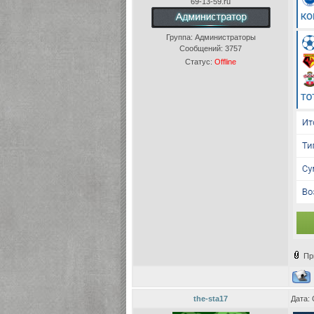
69-13-59.ru
Группа: Администраторы
Сообщений:
3757
Статус:
Offline
Пр
the-sta17
Дата: 