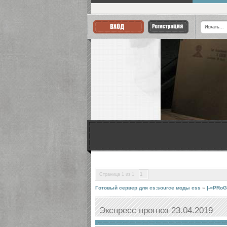
Страница
1
из
1
1
Готовый сервер для cs:source моды css
»
|-=PRoG
Экспресс прогноз 23.04.2019