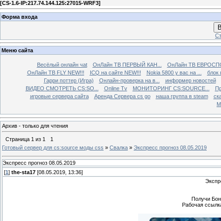
[
CS-1.6-IP:217.74.144.125:27015-WRF3
]
Форма входа
В
Ст
Меню сайта
Весёлый онлайн чаt
ОнЛайн ТВ ПЕРВЫЙ КАН...
ОнЛайн ТВ ЕВРОСПО
ОнЛайн ТВ FLY NEW!!!
ICQ на сайте NEW!!!
Nokia 5800 у вас на ...
блок 
Гарри поттер (Игра)
Онлайн-проверка на в...
информер новостей
ВИДЕО СМОТРЕТЬ CS:SO...
Online Tv
МОНИТОРИНГ CS:SOURCE...
Пр
игровые сервера сайта
Аренда Сервера cs go
наша группа в steam
ска
М
Архив - только для чтения
Страница
1
из
1
1
Готовый сервер для cs:source моды css
»
Свалка
»
Экспресс прогноз 08.05.2019
Экспресс прогноз 08.05.2019
[
1
]
the-sta17
[08.05.2019, 13:36]
Экспр
Получи Бон
Рабочая ссылка