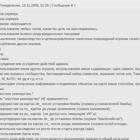
Понедельник, 16.11.2009, 01:05 | Сообщение #
1
ла сервера
ла сервера
рвере запрещается:
пользование любых читов, какая бы цель не преследовалась.
пользование всякого рода вредоносных программ
ышленное тимкиллерство и целенаправленное нанесение повреждений игрокам своей 
корбление других игроков.
.
уд.
клама.
суждение или осуждение действий админа.
пользование ников других игроков, использование ников содержащих: один символ, н
ов или игрового сообщества, беспорядочный набор символов, названия читов или. Так
 9l_4uTEr; lol; gg и т.д. и т.п.
ониторинг (получение информации о подвижных объектах на карте иным способом, кро
ы).
лостное кемперство.*
н "злостное кемперство" НЕ применяется:
Террористам на картах de_ после установки бомбы (охрана установленной бомбы);
Террористам на cs_ картах до увода заложников (охрана заложников);
Террористам на as_ картах. (не доспустить эвакуацию VIP`а);
Контртеррористам на картах de_ до установки бомбы (охрана "бомбплейсов");
Контртеррористам на картах cs_ после увода заложников (охрана путей отхода).
лительное нахождение на респе после старта раунда (афк).
спользование багов игры.
азного рода действия, не относящиеся к выполнению задания и общей цели игры.