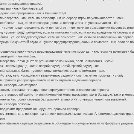
ания за нарушение правил:
терство - кик + бан навсегда!
едоносные программы - кик + бан навсегда!
мкиллерство - кик, если по возвращении на сервер игрок не успокаивается - бан.
корбления - кик, если по возвращении на сервер игрок не успокаивается - бан.
т - усное предупреждение, если не помогает - кик, если по возвращении на сервер игро
уд - усное предупреждение, если не помогает - кик, если по возвращении на сервер игр
клама - усное предупреждение, если не помогает - кик, если по возвращении на сервер 
суждение действий админа - усное предупреждение, если не помогает - кик, если по в
прещенные ники - усное предупреждение, если не помогает - кик, если не помогает - ба
ониторинг - кик или бан.
емперство - слэп (вытолкнуть кемпера из нычки), если не помогает - слэй.
фк - первый раунд - слэй, второй раунд - слэй, третий раунд - кик.
спользование багов - усное предупреждение, если не помогает - кик.
ействия, не относящиеся к выполнению задания - слэп, если не помогает - слэй.
е правила распространяются на всех игроков и админов сервера.
ы сервера имеют право:
носить наказания за нарушения, предусмотренные правилами сервера.
шать вопрос об амнистии или изменении меры наказания, как в большую, так и в мень
менять настройки сервера без дополнительного на то уведомления пользователей.
ы сервера обязаны:
 под каким предлогом не нарушать правила сервера.
исутствовать на сервере под своими официальными никами. Анонимное администриро
ься.
вия админов сервера разрешается обсуждать и осуждать только на форуме в разделе