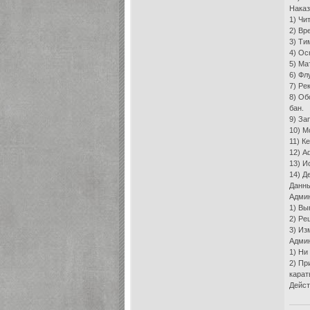
Наказ
1) Чи
2) Вр
3) Ти
4) Ос
5) Ма
6) Фл
7) Ре
8) Об
бан.
9) За
10) М
11) К
12) А
13) И
14) Д
Данны
Админ
1) Вы
2) Ре
3) Из
Админ
1) Ни
2) Пр
карат
Дейст