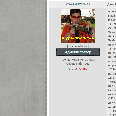
CS-AN-NET-69-69
Дата: 
прави
Прави
На се
1) Ис
2) Ис
3) Ум
4) Ос
5) Мат
6) Фл
[ Hosting-Admin ]
7) Ре
8) Об
9) Ис
Группа: Администраторы
игрок
Сообщений:
7047
empty;
Статус:
Offline
10) М
из игр
11) З
Терми
а) К 
б) К 
в) К 
г) К 
д) К 
12) Д
13) И
14) Р