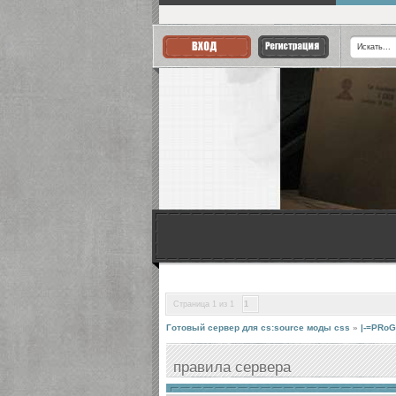
Страница
1
из
1
1
Готовый сервер для cs:source моды css
»
|-=PRoG
правила сервера