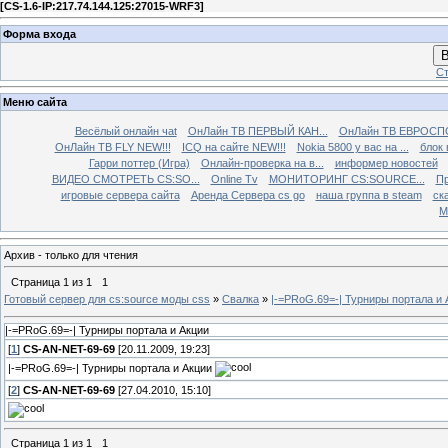
[
CS-1.6-IP:217.74.144.125:27015-WRF3
]
Форма входа
В
Ст
Меню сайта
Весёлый онлайн чаt
ОнЛайн ТВ ПЕРВЫЙ КАН...
ОнЛайн ТВ ЕВРОСПО
ОнЛайн ТВ FLY NEW!!!
ICQ на сайте NEW!!!
Nokia 5800 у вас на ...
блок 
Гарри поттер (Игра)
Онлайн-проверка на в...
информер новостей
ВИДЕО СМОТРЕТЬ CS:SO...
Online Tv
МОНИТОРИНГ CS:SOURCE...
Пр
игровые сервера сайта
Аренда Сервера cs go
наша группа в steam
ска
М
Архив - только для чтения
Страница
1
из
1
1
Готовый сервер для cs:source моды css
»
Свалка
»
|-=PRoG.69=-| Турниры портала и 
|-=PRoG.69=-| Турниры портала и Акции
[
1
]
CS-AN-NET-69-69
[20.11.2009, 19:23]
|-=PRoG.69=-| Турниры портала и Акции
[
2
]
CS-AN-NET-69-69
[27.04.2010, 15:10]
Страница
1
из
1
1