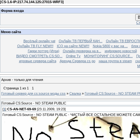
[
CS-1.6-IP:217.74.144.125:27015-WRF3
]
Форма входа
В
Ст
Меню сайта
Весёлый онлайн чаt
ОнЛайн ТВ ПЕРВЫЙ КАН...
ОнЛайн ТВ ЕВРОСПО
ОнЛайн ТВ FLY NEW!!!
ICQ на сайте NEW!!!
Nokia 5800 у вас на ...
блок 
Гарри поттер (Игра)
Онлайн-проверка на в...
информер новостей
ВИДЕО СМОТРЕТЬ CS:SO...
Online Tv
МОНИТОРИНГ CS:SOURCE...
Пр
игровые сервера сайта
Аренда Сервера cs go
наша группа в steam
ска
М
Архив - только для чтения
Страница
1
из
1
1
Готовый сервер для cs:source моды css
»
Свалка
»
Готовый CS:Source - NO STEAM 
Готовый CS:Source - NO STEAM PUBLIC
[
1
]
CS-AN-NET-69-69
[23.11.2009, 19:23]
Готовый CS:Source - NO STEAM PUBLIC - ЧИСТЫЙ ВСЕ ОСТАЛЬНОЕ МОЖЕТЕ С