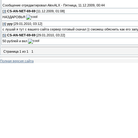
Сообщение отредактировал
AlexALX
-
Пятница, 11.12.2009, 00:44
[
3
]
CS-AN-NET-69-69
[11.12.2009, 01:08]
НАЗДАРОВЬЯ
[
4
]
ууу
[29.01.2010, 03:12]
с лушай я тут с вашего сайта сервер готовый скачал )) сможеш обяснить как его за
[
5
]
CS-AN-NET-69-69
[29.01.2010, 03:22]
50 рублей и вкл
Страница
1
из
1
1
Полная версия сайта