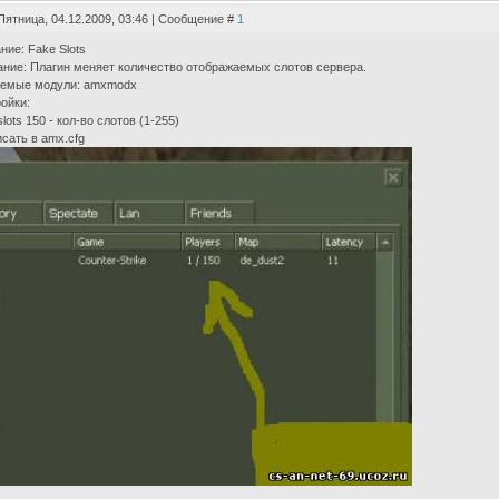
Пятница, 04.12.2009, 03:46 | Сообщение #
1
ние: Fake Slots
ние: Плагин меняет количество отображаемых слотов сервера.
уемые модули: amxmodx
ойки:
slots 150 - кол-во слотов (1-255)
сать в amx.cfg