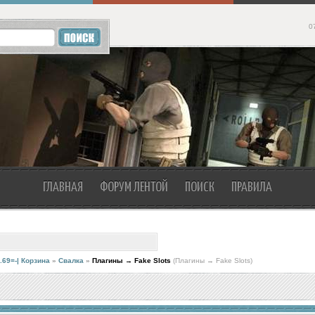
0
ГЛАВНАЯ
ФОРУМ ЛЕНТОЙ
ПОИСК
ПРАВИЛА
.69=-| Корзина
»
Свалка
»
Плагины → Fake Slots
(Плагины → Fake Slots)