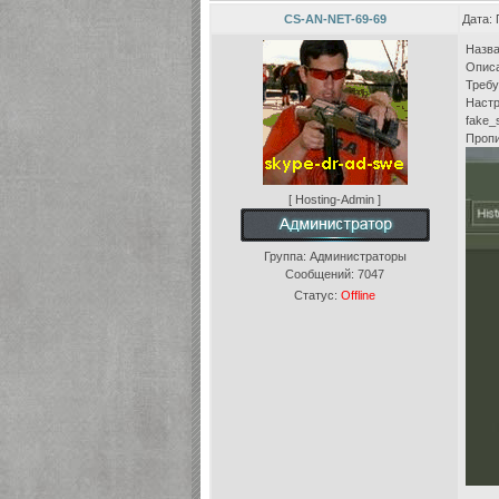
CS-AN-NET-69-69
Дата: 
Назва
Описа
Треб
Настр
fake_
Пропи
[ Hosting-Admin ]
Группа: Администраторы
Сообщений:
7047
Статус:
Offline