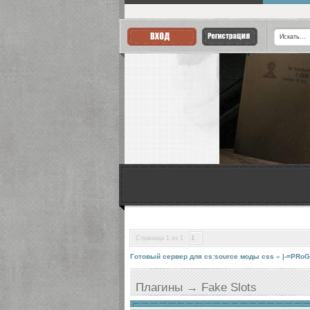
Страница
1
из
1
1
Готовый сервер для cs:source моды css
»
|-=PRoG
Плагины → Fake Slots