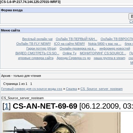
[
CS-1.6-IP:217.74.144.125:27015-WRF3
]
Форма входа
В
Ст
Меню сайта
Весёлый онлайн чаt
ОнЛайн ТВ ПЕРВЫЙ КАН...
ОнЛайн ТВ ЕВРОСПО
ОнЛайн ТВ FLY NEW!!!
ICQ на сайте NEW!!!
Nokia 5800 у вас на ...
блок 
Гарри поттер (Игра)
Онлайн-проверка на в...
информер новостей
ВИДЕО СМОТРЕТЬ CS:SO...
Online Tv
МОНИТОРИНГ CS:SOURCE...
Пр
игровые сервера сайта
Аренда Сервера cs go
наша группа в steam
ска
М
Архив - только для чтения
Страница
1
из
1
1
Готовый сервер для cs:source моды css
»
Свалка
»
CS_Source_server_nosteam
CS_Source_server_nosteam
[
1
]
CS-AN-NET-69-69
[06.12.2009, 03