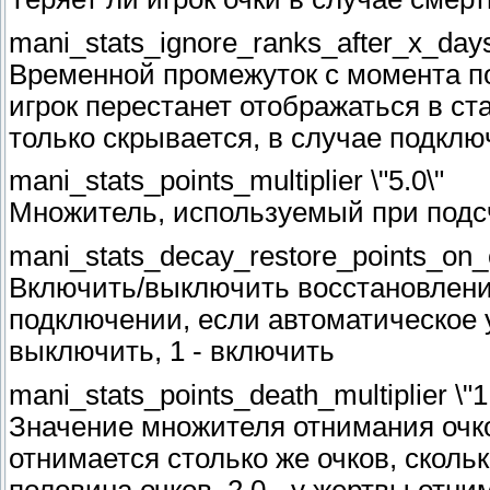
mani_stats_ignore_ranks_after_x_day
Временной промежуток с момента по
игрок перестанет отображаться в ста
только скрывается, в случае подклю
mani_stats_points_multiplier \"5.0\"
Множитель, используемый при подс
mani_stats_decay_restore_points_on_
Включить/выключить восстановлени
подключении, если автоматическое 
выключить, 1 - включить
mani_stats_points_death_multiplier \"1
Значение множителя отнимания очко
отнимается столько же очков, скольк
половина очков, 2.0 - у жертвы отн