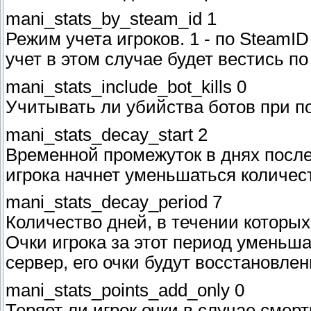
mani_stats_by_steam_id 1
Режим учета игроков. 1 - по SteamID
учет в этом случае будет вестись по 
mani_stats_include_bot_kills 0
Учитывать ли убийства ботов при под
mani_stats_decay_start 2
Временной промежуток в днях после
игрока начнет уменьшаться количес
mani_stats_decay_period 7
Количество дней, в течении которы
Очки игрока за этот период уменьша
сервер, его очки будут восстановле
mani_stats_points_add_only 0
Теряет ли игрок очки в случае смерти?