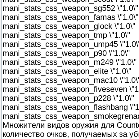
mani_stats_css_weapon_sg552 \"1.0\"
mani_stats_css_weapon_famas \"1.0\"
mani_stats_css_weapon_glock \"1.0\"
mani_stats_css_weapon_tmp \"1.0\"
mani_stats_css_weapon_ump45 \"1.0\
mani_stats_css_weapon_p90 \"1.0\"
mani_stats_css_weapon_m249 \"1.0\"
mani_stats_css_weapon_elite \"1.0\"
mani_stats_css_weapon_mac10 \"1.0\
mani_stats_css_weapon_fiveseven \"1.
mani_stats_css_weapon_p228 \"1.0\"
mani_stats_css_weapon_flashbang \"1
mani_stats_css_weapon_smokegrenade
Множители видов оружия для Counter
количество очков, получаемых за уби