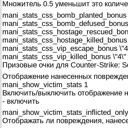
Множитель 0.5 уменьшит это количес
mani_stats_css_bomb_planted_bonus \
mani_stats_css_bomb_defused_bonus 
mani_stats_css_hostage_rescued_bonu
mani_stats_css_hostage_killed_bonus \
mani_stats_css_vip_escape_bonus \"4
mani_stats_css_vip_killed_bonus \"4\"
Призовые очки для Counter-Strike: S
Отображение нанесенных поврежде
mani_show_victim_stats 1
Включить/выключить отображение н
- включить
mani_show_victim_stats_inflicted_only
Отображать ли повреждения, нанесен