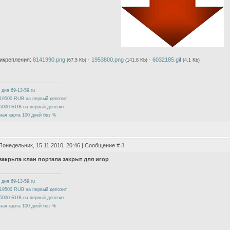
икрепления:
8141990.png
·
1953800.png
·
6032185.gif
(67.5 Kb)
(141.8 Kb)
(4.1 Kb)
 дня 69-13-59.ru
19500 RUB на первый депозит
5000 RUB на первый депозит
ная карта 100 дней без %
Понедельник, 15.11.2010, 20:46 | Сообщение #
3
закрыта клан портала закрыт для игор
 дня 69-13-59.ru
19500 RUB на первый депозит
5000 RUB на первый депозит
ная карта 100 дней без %