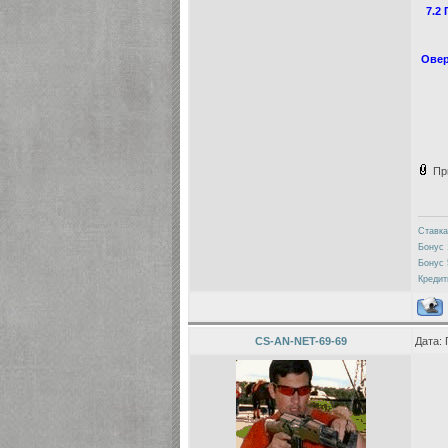
7.2
Овер
Пр
Ставка
Бонус 
Бонус 
Кредит
CS-AN-NET-69-69
Дата: 