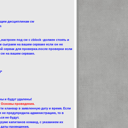
ющим дисциплинам cw
m
настроен под cw с zblock -должен стоять и
ми сыграем на вашем серваке если он не
ой сервак для проверки.после проверки если
cw на вашем серваке.
W*
ы и будут удалены!
 Основы проведения.
ти кланвар в заявленную дату и время. Если
 и не предупредила администрацию, то в
ся не будут.
руме капитанов команд, с указанием их
й даты проведения.