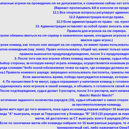
 Запасные игроки на проведение cw не допускаются, к сожалению сейчас нет о
(Вариант прописывать kill в консоли не предл
12.1 Все спорные вопросы регулирует админис
12.2 Администрация всегда права.
12.3 Если администрация не права - см. пункт 
13. Администрация оставляет за собой право вносить изм
Правила для игроков на cw-сервере.
Игроки обязаны явиться на cw-сервер в назначенное время, опоздание игроков 
явился один игрок.)
Игроки команд, как только они заходят на cw-сервер, не имеют права пользовать
атом командным (say_team). Право использовать общий чат, имеют только капи
правила выносится предупредупреждение, после 3-х предупреждени
3. После того как все игроки обеих команд зашли на сервер, судья обь
 Выбор стороны, за которую начнут играть команды, осуществляется ножевым р
унда словами:"knife round+обозначение точки на карте, где команды должны встр
на.) Правила ножевого раунда: запрещено использовать пистолеты, гранаты лю
Если закончилось время, победа присуждается команде, которая 
4. По прошествии 5-ти минут, судья спрашивает у капитанов команд о готовн
ординировать всех игроков в своей команде, и объявить о готовности своей ко
 После подтверждения, судья делает 3 рестарта, после 3-го рестарта, матч начин
Match! Match! Match!"
о истечении заданного количества раундов (15), судья объявляет о смене сторон
за противоположную команду.
 Далее матч идет до того момента, пока одна из команд,первая наберет 16 выиг
нда "А" выиграла, играя за Tеррористов у Команды "B" 10:5 (15 раундов за пер
матче, ей достаточно за CT выиграть всего 6 раундов.(Итог
 Если по окончании матча обе команды набрали по 15 выигранных раундов, то л
тренировочный cw), либо назначается Овер