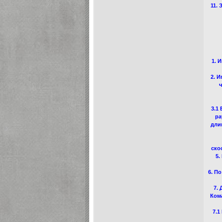
11.
1. 
2. 
ч
3.1
ра
дли
ско
5.
6. П
7.
Кома
7.1