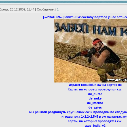
Среда, 23.12.2009, 11:44 | Сообщение #
1
|-=PRoG.69=-|Забить CW составу портала у нас есть 
играем тока 5x5 в cw на картах de
Карты, на которых проводятся cw:
de_dust2
de_nuke
de_inferno
de_aztec
мы решили раздвинуть круг наших cw и проводим по следу
играем тока 1x1,2x2,5x5 в cw на картах a
Карты, на которых проводятся cw:
awp_india_v2