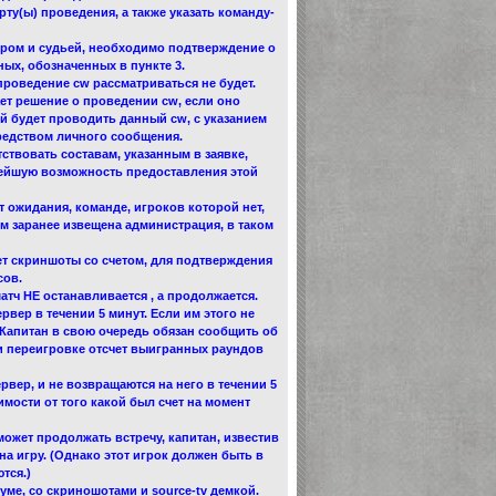
рту(ы) проведения, а также указать команду-
ором и судьей, необходимо подтверждение о
ых, обозначенных в пункте 3.
проведение cw рассматриваться не будет.
ет решение о проведении cw, если оно
й будет проводить данный cw, с указанием
средством личного сообщения.
ствовать составам, указанным в заявке,
нейшую возможность предоставления этой
т ожидания, команде, игроков которой нет,
том заранее извещена администрация, в таком
ает скриншоты со счетом, для подтверждения
сов.
атч НЕ останавливается , а продолжается.
рвер в течении 5 минут. Если им этого не
. Капитан в свою очередь обязан сообщить об
При переигровке отсчет выигранных раундов
вер, и не возвращаются на него в течении 5
имости от того какой был счет на момент
может продолжать встречу, капитан, известив
на игру. (Однако этот игрок должен быть в
тся.)
руме, со скриношотами и source-tv демкой.