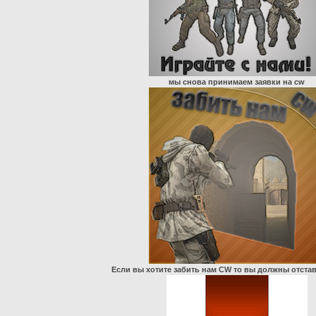
мы снова принимаем заявки на cw
Если вы хотите забить нам CW то вы должны отстави