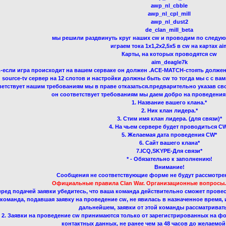
awp_nl_cbble
awp_nl_cpl_mill
awp_nl_dust2
de_clan_mill_beta
мы решили раздвинуть круг наших cw и проводим по следу
играем тока 1x1,2x2,5x5 в cw на картах ai
Карты, на которых проводятся cw
aim_deagle7k
.-если игра происходит на вашем серваке он должен .ACE-MATCH-стоять должен,
source-tv сервер на 12 слотов и настройки должны быть cw то тогда мы с с ва
ветствует нашим требованиям мы в праве отказаться.предварительно указав св
он соответствует требованиям мы даем добро на проведения 
1. Название вашего клана.*
2. Ник клан лидера.*
3. Стим имя клан лидера. (для связи)*
4. На чьем сервере будет проводиться C
5. Желаемая дата проведения CW*
6. Сайт вашего клана*
7.ICQ,SKYPE-Для связи*
* - Обязательно к заполнению!
Внимание!
Сообщения не соответствующие форме не будут рассмотрен
Официальные правила Clan War. Организационные вопросы.
еред подачей заявки убедитесь, что ваша команда действительно сможет провес
команда, подавшая заявку на проведение cw, не явилась в назначенное время,
дальнейшем, заявки от этой команды рассматривать
2. Заявки на проведение cw принимаются только от зарегистрированных на фо
контактных данных, не ранее чем за 48 часов до желаемо