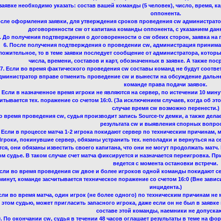
 заявке необходимо указать: состав вашей команды (5 человек), число, время, ка
оппонента.
осле оформления заявки, для утверждения сроков проведения cw администрат
договоренности cw от капитана команды оппонента, с указанием данн
. До получения подтверждения о договоренности о cw обеих сторон, заявка на 
6. После получения подтверждения о проведении cw, администрация принима
ложительное, то в теме заявки последует сообщение от администратора, которы
числа, времени, составов и карт, обозначенных в заявке. А также по
7. Если во время фактического проведения cw составы команд не будут соответ
дминистратор вправе отменить проведение cw и вынести на обсуждение даль
команде права подачи заявок.
1 Если в назначенное время игроки не являются на сервер, по истечении 10 мину
итывается тех. поражение со счетом 16:0. (За исключением случаев, когда об э
случае время cw возможно перенести.)
Во время проведения cw, судья производит запись Source-tv демки, а также дел
результата cw и выявления спорных вопро
. Если в процессе матча 1-2 игрока покидают сервер по техническим причинам, м
гроки, покинувшие сервер, обязаны устранить тех. неполадки и вернуться на се
тся, они обязаны известить своего капитана, что они не могут продолжать матч
ом судье. В таком случае счет матча фиксируется и назначается переигровка. 
ведется с момента остановки встречи.
Если во время проведения cw двое и более игроков одной команды покидают сер
минут, команде засчитывается техническое поражение со счетом 16:0 (Вне завис
инцидента.)
Если во время матча, один игрок (не более одного) по техническим причинам не 
 этом судью, может пригласить запасного игрока, даже если он не был в заявке 
составе этой команды, наемники не допускаю
0. По окончании cw, судья в течении 48 часов оглашает результаты в теме на фо