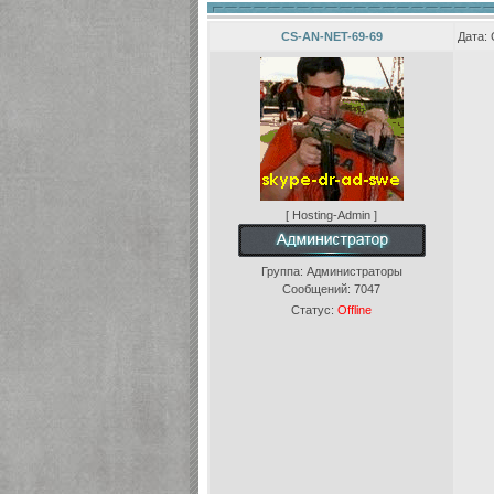
CS-AN-NET-69-69
Дата: 
[ Hosting-Admin ]
Группа: Администраторы
Сообщений:
7047
Статус:
Offline