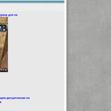
сервер для cw
ющим дисциплинам cw
wp