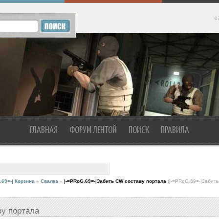
0
ГЛАВНАЯ
ФОРУМ ЛЕНТОЙ
ПОИСК
ПРАВИЛА
.69=-| Корзина
»
Свалка
»
|-=PRoG.69=-|Забить CW составу портала
(|-=PRoG.69=-|Забит
ву портала