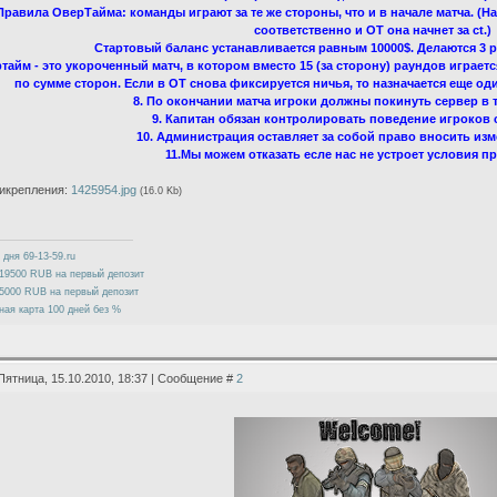
 Правила ОверТайма: команды играют за те же стороны, что и в начале матча. (Н
соответственно и ОТ она начнет за ct.)
Стартовый баланс устанавливается равным 10000$. Делаются 3 р
тайм - это укороченный матч, в котором вместо 15 (за сторону) раундов играетс
по сумме сторон. Если в ОТ снова фиксируется ничья, то назначается еще оди
8. По окончании матча игроки должны покинуть сервер в т
9. Капитан обязан контролировать поведение игроков
10. Администрация оставляет за собой право вносить изм
11.Мы можем отказать есле нас не устроет условия п
икрепления:
1425954.jpg
(16.0 Kb)
 дня 69-13-59.ru
19500 RUB на первый депозит
5000 RUB на первый депозит
ная карта 100 дней без %
Пятница, 15.10.2010, 18:37 | Сообщение #
2