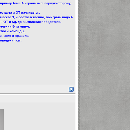
апример team А играла за ct первую сторону,
естарта и ОТ начинается.
я всего 3, и соответственно, выиграть надо 4
н ОТ и т.д. до выявления победителя.
ечении 5-ти минут.
 своей команды.
енения в правила.
роведения cw.