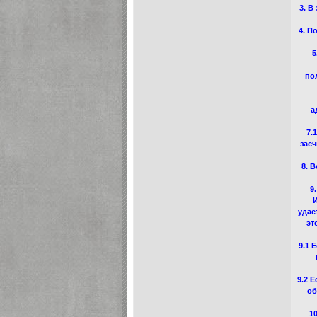
3. В
4. П
5
по
а
7.
засч
8. 
9
И
удае
эт
9.1 
9.2 
об
1