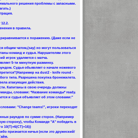
птимального решения проблемы с запасными.
агать.)
трация.
12.2.
енения в правила.
приравнивается к поражению. (Даже если не
ся общим чатом,(say) но могут пользоваться
таны команд и судья. Нарушителям этого
й игрок удаляется с матча.
являет 5-ти минутную разминку.
аундом. Судья обьявляет о начале ножевого
етится"(Например на dust2 - knife round -
бого типа. Разрешена покупка бронежилета.
вела атакующие действия.
ости. Капитаны в свою очередь должны
манды, словами: *Название команды* ready.
ается и судья объявляет об этом словами:"
 словами: "Change teams!", игроки переходят
ранных раундов по сумме сторон. (Например
вую сторону), чтобы Команде "А" победить в
о 10(T)+6(CT)=16))
ибо признается ничья (если это дружеский/
Тайм.