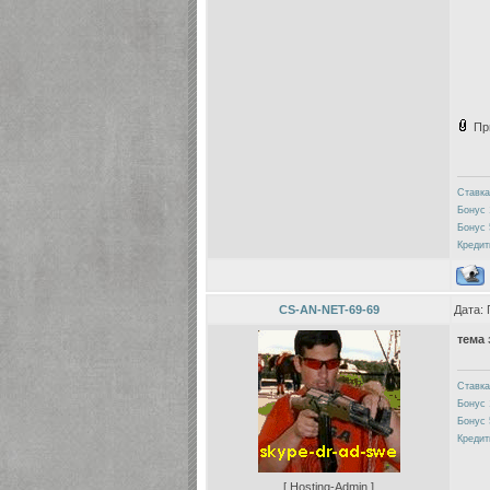
Пр
Ставка
Бонус 
Бонус 
Кредит
CS-AN-NET-69-69
Дата: 
тема 
Ставка
Бонус 
Бонус 
Кредит
[ Hosting-Admin ]