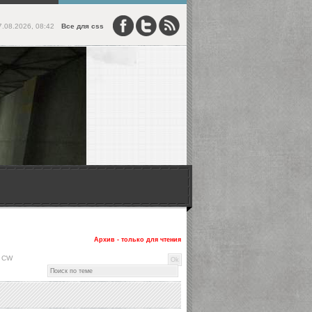
7.08.2026, 08:42
Все для css
Архив - только для чтения
ь CW