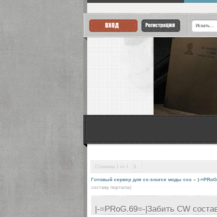
Страница
1
из
1
1
Готовый сервер для cs:source моды css
»
|-=PRoG
составу портала)
|-=PRoG.69=-|Забить CW соста