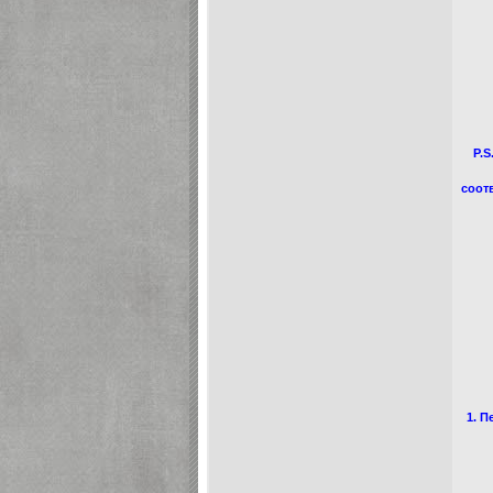
P.S
соот
1. П