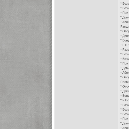
* Воз
* Воз
* При
* Дом
* Або
Расши
* Отс
* Дис
* Бон
* FTP
* Раз
* Воз
* Воз
* При
* Дом
* Або
* Отс
Преми
* Отс
* Дис
* Бон
* FTP
* Раз
* Воз
* Воз
* При
* Дом
* Або