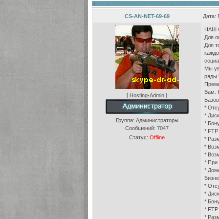
CS-AN-NET-69-69
Дата: 
НАШ С
Для о
Для т
каждо
социа
Мы ув
ряды 
Преми
Вам. 
[ Hosting-Admin ]
Базов
* Отс
* Дис
Группа: Администраторы
* Бон
Сообщений:
7047
* FTP
Статус:
Offline
* Раз
* Воз
* Воз
* При
* Дом
Бизне
* Отс
* Дис
* Бон
* FTP
* Раз