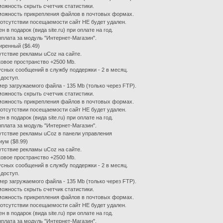
можность скрыть счетчик статистики.
можность прикрепления файлов в почтовых формах.
 отсутствии посещаемости сайт НЕ будет удален.
ен в подарок (вида site.ru) при оплате на год.
нплата за модуль "Интернет-Магазин".
ренный ($6.49)
утствие рекламы uCoz на сайте.
ковое пространство +2500 Mb.
усных сообщений в службу поддержки - 2 в месяц.
 доступ.
мер загружаемого файла - 135 Mb (только через FTP).
можность скрыть счетчик статистики.
можность прикрепления файлов в почтовых формах.
 отсутствии посещаемости сайт НЕ будет удален.
ен в подарок (вида site.ru) при оплате на год.
нплата за модуль "Интернет-Магазин".
утствие рекламы uCoz в панели управления
ум ($8.99)
утствие рекламы uCoz на сайте.
ковое пространство +2500 Mb.
усных сообщений в службу поддержки - 2 в месяц.
 доступ.
мер загружаемого файла - 135 Mb (только через FTP).
можность скрыть счетчик статистики.
можность прикрепления файлов в почтовых формах.
 отсутствии посещаемости сайт НЕ будет удален.
ен в подарок (вида site.ru) при оплате на год.
нплата за модуль "Интернет-Магазин".