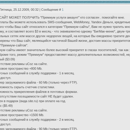
Пятница, 25.12.2009, 00:32 | Сообщение #
1
АЙТ МОЖЕТ ПОЛУЧИТЬ "Премиум услуги аккаунт" кто согласен . помогайте мне.
платы Вы можете использовать SMS-сообщения, WebMoney, Yandex-Деньги, кредитные
ого чтобы Ваш сайт относился к категории "Премиум-сайты", Вам не нужно тратить мно
му, и составляет всего $3 в месяц - что эквивалентно одному "БигМак-меню", двум-тр
льных сетях или массе других недорогих вещей, на которые Вы ежедневно тратите ден
ерены что Ваш сайт, являющийся частичкой Вашей жизни, достоин массы приоритетов
"Премиум-сайтов".
ум-сайты имеют значительно более высокий приоритет в глазах посетителей, так как э
Кроме того, режим "Премиум" предоставляет массу дополнительных возможностей, н
ый ($3.09)
утствие рекламы uCoz на сайте.
ковое пространство +800 Mb.
усных сообщений в службу поддержки - 1 в месяц.
 доступ.
мер загружаемого файла - 60 Mb (только через FTP).
можность скрыть счетчик статистики.
можность прикрепления файлов в почтовых формах.
 отсутствии посещаемости сайт НЕ будет удален.
ен в подарок (вида site.ru) при оплате на год.
с ($5.49)
утствие рекламы uCoz на сайте.
ковое пространство +1500 Mb.
усных сообщений в службу поддержки - 2 в месяц.
 доступ.
мер загружаемого файла - 90 Mb (только через FTP).