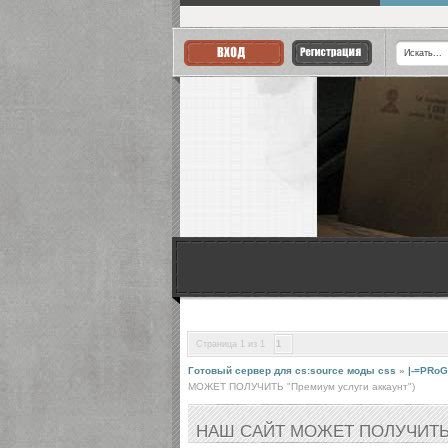
Страница
1
из
1
1
Готовый сервер для cs:source моды css
»
|-=PRoG
МОЖЕТ ПОЛУЧИТЬ "Премиум услуги аккаунт")
НАШ САЙТ МОЖЕТ ПОЛУЧИТЬ "П