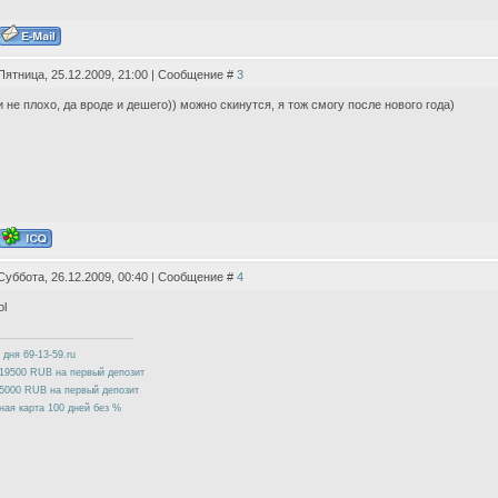
Пятница, 25.12.2009, 21:00 | Сообщение #
3
и не плохо, да вроде и дешего)) можно скинутся, я тож смогу после нового года)
Суббота, 26.12.2009, 00:40 | Сообщение #
4
 дня 69-13-59.ru
19500 RUB на первый депозит
5000 RUB на первый депозит
ная карта 100 дней без %