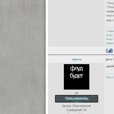
* Отс
* Отк
скиды
этот 
щас с
Ставка
Бонус 
Бонус 
Кредит
sabuza
Дата: 
давай
http://
lol
Группа: Пользователи
Сообщений:
33