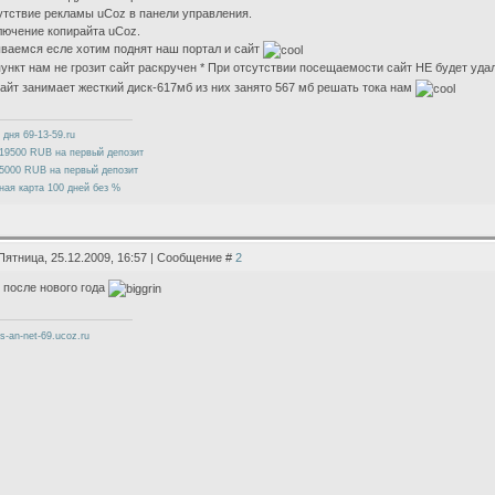
утствие рекламы uCoz в панели управления.
лючение копирайта uCoz.
ваемся есле хотим поднят наш портал и сайт
пункт нам не грозит сайт раскручен * При отсутствии посещаемости сайт НЕ будет уда
айт занимает жесткий диск-617мб из них занято 567 мб решать тока нам
 дня 69-13-59.ru
19500 RUB на первый депозит
5000 RUB на первый депозит
ная карта 100 дней без %
Пятница, 25.12.2009, 16:57 | Сообщение #
2
 после нового года
cs-an-net-69.ucoz.ru