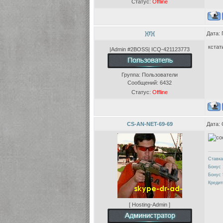
Статус:
Offline
}{f}{
Дата: 
кстат
|Admin #2BOSS| ICQ-421123773
Группа: Пользователи
Сообщений:
6432
Статус:
Offline
CS-AN-NET-69-69
Дата: 
Ставка
Бонус 
Бонус 
Кредит
[ Hosting-Admin ]