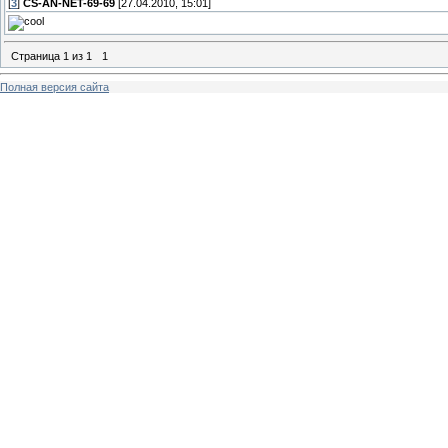
[
3
]
CS-AN-NET-69-69
[27.04.2010, 15:01]
Страница
1
из
1
1
Полная версия сайта