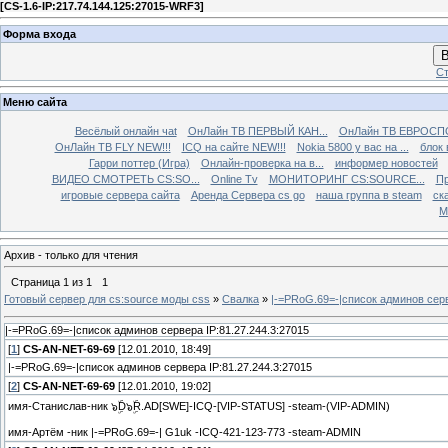
[
CS-1.6-IP:217.74.144.125:27015-WRF3
]
Форма входа
В
Ст
Меню сайта
Весёлый онлайн чаt
ОнЛайн ТВ ПЕРВЫЙ КАН...
ОнЛайн ТВ ЕВРОСПО
ОнЛайн ТВ FLY NEW!!!
ICQ на сайте NEW!!!
Nokia 5800 у вас на ...
блок 
Гарри поттер (Игра)
Онлайн-проверка на в...
информер новостей
ВИДЕО СМОТРЕТЬ CS:SO...
Online Tv
МОНИТОРИНГ CS:SOURCE...
Пр
игровые сервера сайта
Аренда Сервера cs go
наша группа в steam
ска
М
Архив - только для чтения
Страница
1
из
1
1
Готовый сервер для cs:source моды css
»
Свалка
»
|-=PRoG.69=-|список админов серв
|-=PRoG.69=-|список админов сервера IP:81.27.244.3:27015
[
1
]
CS-AN-NET-69-69
[12.01.2010, 18:49]
|-=PRoG.69=-|список админов сервера IP:81.27.244.3:27015
[
2
]
CS-AN-NET-69-69
[12.01.2010, 19:02]
имя-Станислав-ник ๖ۣۜD๖ۣۜR.AD[SWE]-ICQ-[VIP-STATUS] -steam-(VIP-ADMIN)
имя-Артём -ник |-=PRoG.69=-| G1uk -ICQ-421-123-773 -steam-ADMIN