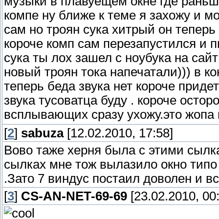
музыки в плавуещем окне где раньш
компе ну ближе к теме я захожу и м
сам но троян сука хитрый он теперь
короче комп сам перезапустился и п
сука ты лох зашел с ноубука на сайт
новый троян тока напечатали))) в к
теперь беда звука нет короче приде
звука тусоватца буду . короче остор
всплывающих сразу ухожу.это жопа 
[
2
]
sabuza
[12.02.2010, 17:58]
Вово таже херня была с этими сылк
сылках мне тож вылазило окно типо 
.Зато 7 виндус постаил доволен и вс
[
3
]
CS-AN-NET-69-69
[23.02.2010, 00