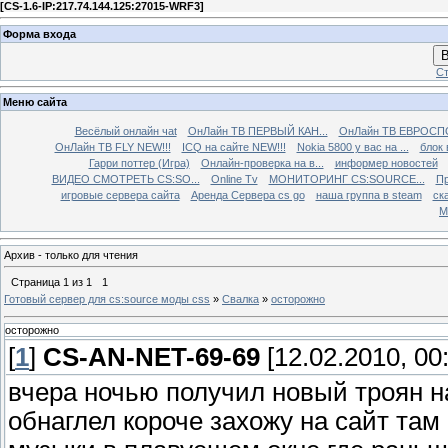
[
CS-1.6-IP:217.74.144.125:27015-WRF3
]
Форма входа
В
Ст
Меню сайта
Весёлый онлайн чаt
ОнЛайн ТВ ПЕРВЫЙ КАН...
ОнЛайн ТВ ЕВРОСПО
ОнЛайн ТВ FLY NEW!!!
ICQ на сайте NEW!!!
Nokia 5800 у вас на ...
блок 
Гарри поттер (Игра)
Онлайн-проверка на в...
информер новостей
ВИДЕО СМОТРЕТЬ CS:SO...
Online Tv
МОНИТОРИНГ CS:SOURCE...
Пр
игровые сервера сайта
Аренда Сервера cs go
наша группа в steam
ска
М
Архив - только для чтения
Страница
1
из
1
1
Готовый сервер для cs:source моды css
»
Свалка
»
осторожно
осторожно
[
1
]
CS-AN-NET-69-69
[12.02.2010, 00
вчера ночью получил новый троян н
обнаглел короче захожу на сайт та