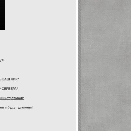
ь?*
Ь ВАШ НИК*
-СЕРВЕРА*
министраторов*
ы и будут удалены!