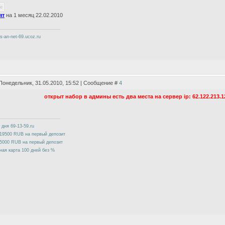
ят
на 1 месяц 22.02.2010
cs-an-net-69.ucoz.ru
Понедельник, 31.05.2010, 15:52 | Сообщение #
4
открыт набор в админы есть два места на сервер ip: 62.122.213.12
 дня 69-13-59.ru
19500 RUB на первый депозит
5000 RUB на первый депозит
ная карта 100 дней без %