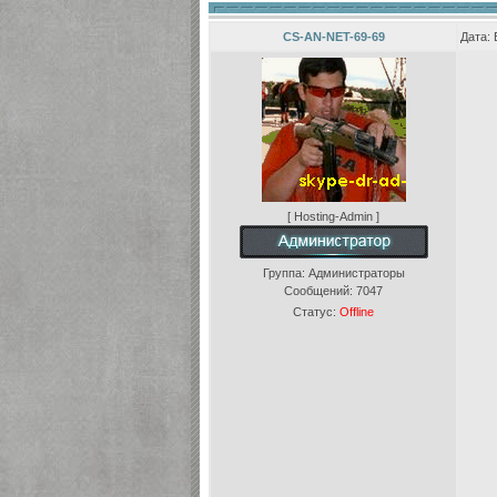
CS-AN-NET-69-69
Дата: 
[ Hosting-Admin ]
Группа: Администраторы
Сообщений:
7047
Статус:
Offline