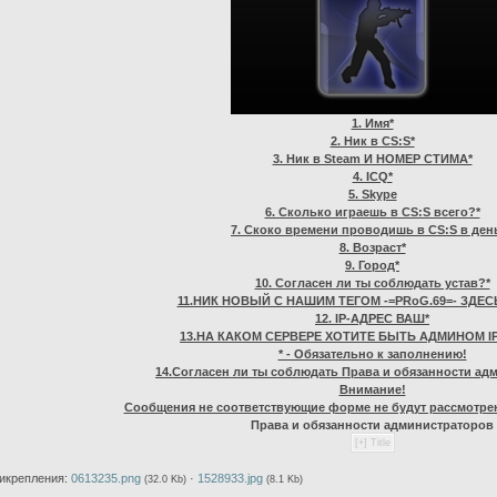
1. Имя*
2. Ник в CS:S*
3. Ник в Steam И НОМЕР СТИМА*
4. ICQ*
5. Skype
6. Сколько играешь в CS:S всего?*
7. Скоко времени проводишь в CS:S в ден
8. Возраст*
9. Город*
10. Согласен ли ты соблюдать устав?*
11.НИК НОВЫЙ С НАШИМ ТЕГОМ -=PRoG.69=- ЗДЕС
12. IP-АДРЕС ВАШ*
13.НА КАКОМ СЕРВЕРЕ ХОТИТЕ БЫТЬ АДМИНОМ IP
* - Обязательно к заполнению!
14.Согласен ли ты соблюдать Права и обязанности ад
Внимание!
Сообщения не соответствующие форме не будут рассмотрен
Права и обязанности администраторов
икрепления:
0613235.png
·
1528933.jpg
(32.0 Kb)
(8.1 Kb)