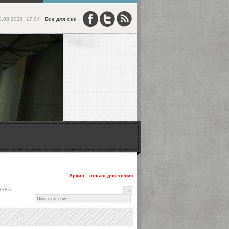
8.08.2026, 17:04
Все для css
Архив - только для чтения
ВКА|-