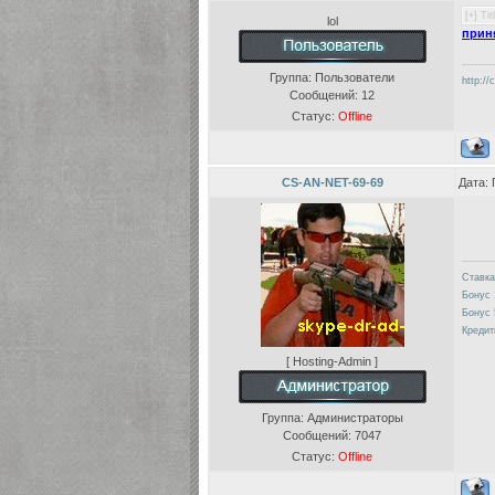
lol
прин
Группа: Пользователи
http://
Сообщений:
12
Статус:
Offline
CS-AN-NET-69-69
Дата: 
Ставка
Бонус 
Бонус 
Кредит
[ Hosting-Admin ]
Группа: Администраторы
Сообщений:
7047
Статус:
Offline