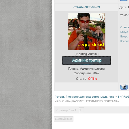
CS-AN-NET-69-69
Дата: 
тема 
Ставка
Бонус 
Бонус 
Кредит
[ Hosting-Admin ]
Группа: Администраторы
Сообщений:
7047
Статус:
Offline
Готовый сервер для cs:source моды css
»
|-=PRoG
=PRoG.69=-|РАЗВЛЕКАТЕЛЬНОГО ПОРТАЛА)
Страница
1
из
1
1