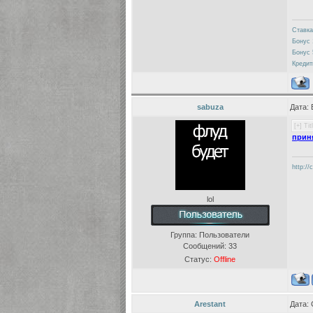
Ставка
Бонус 
Бонус 
Кредит
sabuza
Дата: 
прин
http://
lol
Группа: Пользователи
Сообщений:
33
Статус:
Offline
Arestant
Дата: 