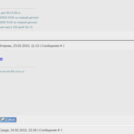
 дня 69-13-59.ru
19500 RUB на первый депозит
5000 RUB на первый депозит
ная карта 100 дней без %
Вторник, 23.02.2010, 11:13 | Сообщение #
2
ят
cs-an-net-69.ucoz.ru
Среда, 24.02.2010, 22:28 | Сообщение #
3