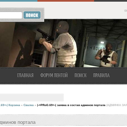
0
ГЛАВНАЯ
ФОРУМ ЛЕНТОЙ
ПОИСК
ПРАВИЛА
.69=-| Корзина
»
Свалка
»
|-=PRoG.69=-| заявка в состав админов портала
(АДМИНКА ЗАЯ
админов портала