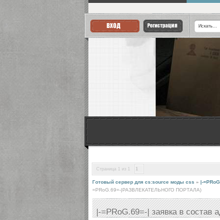
Страница
1
из
1
1
Готовый сервер для cs:source моды css
»
|-=PRoG
=PRoG.69=-|РАЗВЛЕКАТЕЛЬНОГО ПОРТАЛА)
|-=PRoG.69=-| заявка в состав 