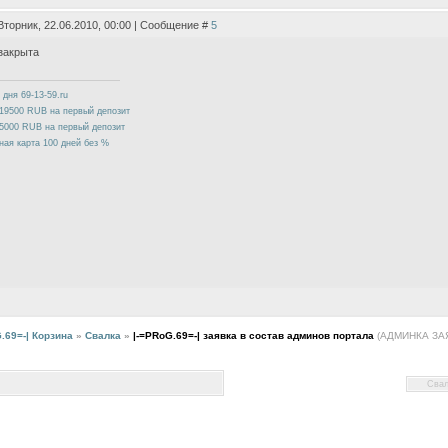
Вторник, 22.06.2010, 00:00 | Сообщение #
5
закрыта
 дня 69-13-59.ru
19500 RUB на первый депозит
5000 RUB на первый депозит
ная карта 100 дней без %
.69=-| Корзина
»
Свалка
»
|-=PRoG.69=-| заявка в состав админов портала
(АДМИНКА ЗА