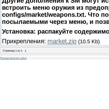
Другие дополнения к SM могут ис
встроить меню оружия из предоп
configs/market/weapons.txt. Что
посылаемыми через меню, и позв
Установка: распакуйте содержимое
Прикрепления:
market.zip
(10.5 Kb)
Страница
1
из
1
1
Полная версия сайта