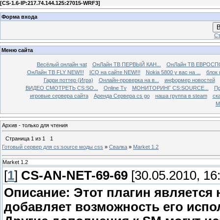
[
CS-1.6-IP:217.74.144.125:27015-WRF3
]
Форма входа
В
Ст
Меню сайта
Весёлый онлайн чаt
ОнЛайн ТВ ПЕРВЫЙ КАН...
ОнЛайн ТВ ЕВРОСПО
ОнЛайн ТВ FLY NEW!!!
ICQ на сайте NEW!!!
Nokia 5800 у вас на ...
блок 
Гарри поттер (Игра)
Онлайн-проверка на в...
информер новостей
ВИДЕО СМОТРЕТЬ CS:SO...
Online Tv
МОНИТОРИНГ CS:SOURCE...
Пр
игровые сервера сайта
Аренда Сервера cs go
наша группа в steam
ска
М
Архив - только для чтения
Страница
1
из
1
1
Готовый сервер для cs:source моды css
»
Свалка
»
Market 1.2
Market 1.2
[
1
]
CS-AN-NET-69-69
[30.05.2010, 16
Описание: Этот плагин является
добавляет возможность его испо