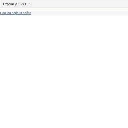
Страница
1
из
1
1
Полная версия сайта