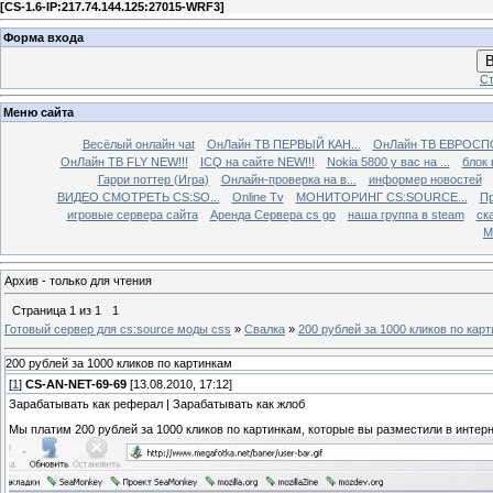
[
CS-1.6-IP:217.74.144.125:27015-WRF3
]
Форма входа
В
Ст
Меню сайта
Весёлый онлайн чаt
ОнЛайн ТВ ПЕРВЫЙ КАН...
ОнЛайн ТВ ЕВРОСПО
ОнЛайн ТВ FLY NEW!!!
ICQ на сайте NEW!!!
Nokia 5800 у вас на ...
блок 
Гарри поттер (Игра)
Онлайн-проверка на в...
информер новостей
ВИДЕО СМОТРЕТЬ CS:SO...
Online Tv
МОНИТОРИНГ CS:SOURCE...
Пр
игровые сервера сайта
Аренда Сервера cs go
наша группа в steam
ска
М
Архив - только для чтения
Страница
1
из
1
1
Готовый сервер для cs:source моды css
»
Свалка
»
200 рублей за 1000 кликов по кар
200 рублей за 1000 кликов по картинкам
[
1
]
CS-AN-NET-69-69
[13.08.2010, 17:12]
Зарабатывать как реферал | Зарабатывать как жлоб
Мы платим 200 рублей за 1000 кликов по картинкам, которые вы разместили в инте